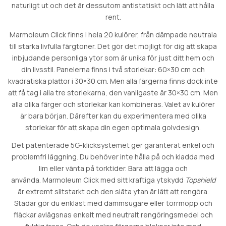
naturligt ut och det är dessutom antistatiskt och lätt att hålla
rent.
Marmoleum Click finns i hela 20 kulörer, från dämpade neutrala
till starka livfulla färgtoner. Det gör det möjligt för dig att skapa
inbjudande personliga ytor som är unika för just ditt hem och
din livsstil. Panelerna finns i två storlekar: 60×30 cm och
kvadratiska plattor i 30×30 cm. Men alla färgerna finns dock inte
att få tag i alla tre storlekarna, den vanligaste är 30×30 cm. Men
alla olika färger och storlekar kan kombineras. Valet av kulörer
är bara början. Därefter kan du experimentera med olika
storlekar för att skapa din egen optimala golvdesign.
Det patenterade 5G-klicksystemet ger garanterat enkel och
problemfri läggning. Du behöver inte hålla på och kladda med
lim eller vänta på torktider. Bara att lägga och
använda. Marmoleum Click med sitt kraftiga ytskydd
Topshield
är extremt slitstarkt och den släta ytan är lätt att rengöra.
Städar gör du enklast med dammsugare eller torrmopp och
fläckar avlägsnas enkelt med neutralt rengöringsmedel och