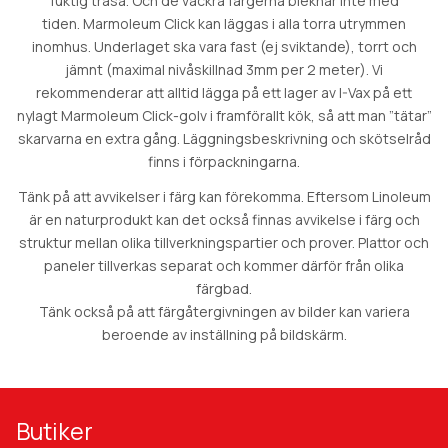
fuktig trasa. Och de vackra färgerna bleknar inte med
tiden. Marmoleum Click kan läggas i alla torra utrymmen
inomhus. Underlaget ska vara fast (ej sviktande), torrt och
jämnt (maximal nivåskillnad 3mm per 2 meter). Vi
rekommenderar att alltid lägga på ett lager av I-Vax på ett
nylagt Marmoleum Click-golv i framförallt kök, så att man ”tätar”
skarvarna en extra gång. Läggningsbeskrivning och skötselråd
finns i förpackningarna.
Tänk på att avvikelser i färg kan förekomma. Eftersom Linoleum
är en naturprodukt kan det också finnas avvikelse i färg och
struktur mellan olika tillverkningspartier och prover. Plattor och
paneler tillverkas separat och kommer därför från olika
färgbad.
Tänk också på att färgåtergivningen av bilder kan variera
beroende av inställning på bildskärm.
Butiker