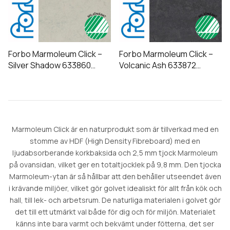
Forbo Marmoleum Click –
Forbo Marmoleum Click –
Silver Shadow 633860
Volcanic Ash 633872
60x30cm
60x30cm
Marmoleum Click är en naturprodukt som är tillverkad med en
stomme av HDF (High Density Fibreboard) med en
ljudabsorberande korkbaksida och 2,5 mm tjock Marmoleum
på ovansidan, vilket ger en totaltjocklek på 9,8 mm. Den tjocka
Marmoleum-ytan är så hållbar att den behåller utseendet även
i krävande miljöer, vilket gör golvet idealiskt för allt från kök och
hall, till lek- och arbetsrum. De naturliga materialen i golvet gör
det till ett utmärkt val både för dig och för miljön. Materialet
känns inte bara varmt och bekvämt under fötterna, det ser