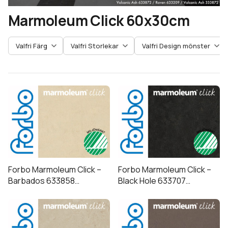
undermeny
Marmoleum Click 60x30cm
Expandera
Kundtjänst
undermeny
Valfri Färg
Valfri Storlekar
Valfri Design mönster
Forbo Marmoleum Click –
Forbo Marmoleum Click –
Barbados 633858
Black Hole 633707
60x30cm
60x30cm