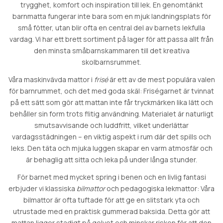
trygghet, komfort och inspiration till lek. En genomtänkt
barnmatta fungerar inte bara som en mjuk landningsplats för
små fötter, utan blir ofta en central del av barnets lekfulla
vardag. Vi har ett brett sortiment på lager för att passa allt från
den minsta småbarnskammaren till det kreativa
skolbarnsrummet.
Våra maskinvävda mattor i
frisé
är ett av de mest populära valen
för barnrummet, och det med goda skäl: Friségarnet är tvinnat
på ett sätt som gör att mattan inte får tryckmärken lika lätt och
behåller sin form trots flitig användning. Materialet är naturligt
smutsavvisande och luddfritt, vilket underlättar
vardagsstädningen – en viktig aspekt i rum där det spills och
leks. Den täta och mjuka luggen skapar en varm atmosfär och
är behaglig att sitta och leka på under långa stunder.
För barnet med mycket spring i benen och en livlig fantasi
erbjuder vi klassiska
bilmattor
och pedagogiska lekmattor: Våra
bilmattor är ofta tuftade för att ge en slitstark yta och
utrustade med en praktisk gummerad baksida. Detta gör att
mattan ligger stadigt på golvet och minskar risken för att den