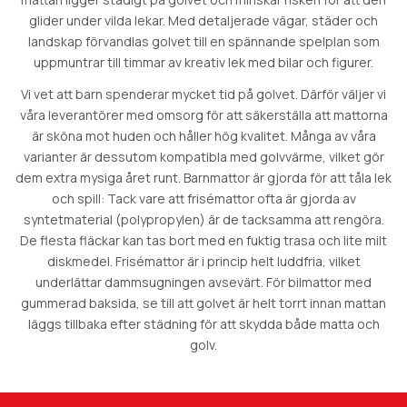
glider under vilda lekar. Med detaljerade vägar, städer och
landskap förvandlas golvet till en spännande spelplan som
uppmuntrar till timmar av kreativ lek med bilar och figurer.
Vi vet att barn spenderar mycket tid på golvet. Därför väljer vi
våra leverantörer med omsorg för att säkerställa att mattorna
är sköna mot huden och håller hög kvalitet. Många av våra
varianter är dessutom kompatibla med golvvärme, vilket gör
dem extra mysiga året runt. Barnmattor är gjorda för att tåla lek
och spill: Tack vare att frisémattor ofta är gjorda av
syntetmaterial (polypropylen) är de tacksamma att rengöra.
De flesta fläckar kan tas bort med en fuktig trasa och lite milt
diskmedel. Frisémattor är i princip helt luddfria, vilket
underlättar dammsugningen avsevärt. För bilmattor med
gummerad baksida, se till att golvet är helt torrt innan mattan
läggs tillbaka efter städning för att skydda både matta och
golv.