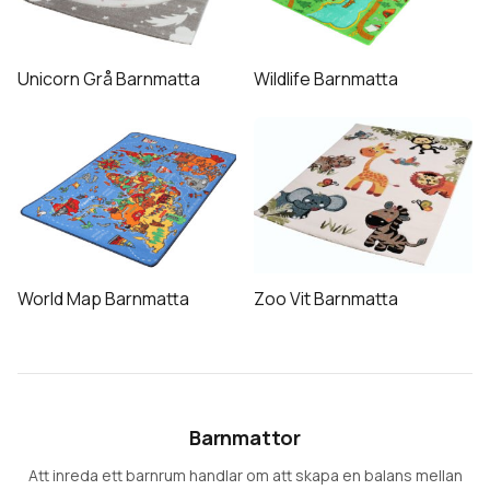
flera
flera
varianter.
varianter.
De
De
Unicorn Grå Barnmatta
Wildlife Barnmatta
olika
olika
alternativen
alternativen
Den
Den
kan
kan
här
här
väljas
väljas
produkten
produkten
på
på
har
har
produktsidan
produktsidan
flera
flera
varianter.
varianter.
De
De
World Map Barnmatta
Zoo Vit Barnmatta
olika
olika
alternativen
alternativen
kan
kan
väljas
väljas
på
på
Barnmattor
produktsidan
produktsidan
Att inreda ett barnrum handlar om att skapa en balans mellan