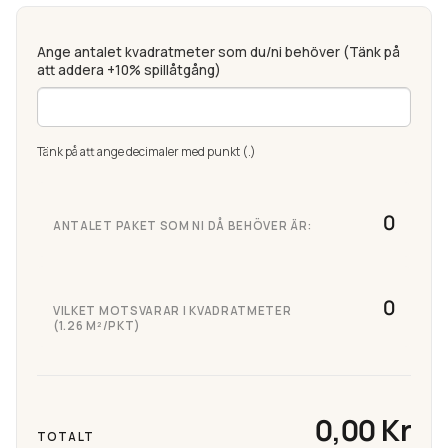
Ange antalet kvadratmeter som du/ni behöver (Tänk på
att addera +10% spillåtgång)
Tänk på att ange decimaler med punkt (.)
ANTALET PAKET SOM NI DÅ BEHÖVER ÄR:
VILKET MOTSVARAR I KVADRATMETER
(1.26 M²/PKT)
0,00 Kr
TOTALT