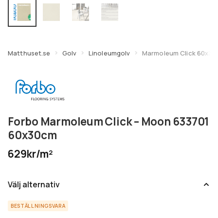
undermeny
Expandera
Kundtjänst
undermeny
Matthuset.se
Golv
Linoleumgolv
Marmoleum Click 60x3
Forbo Marmoleum Click – Moon 633701
60x30cm
629kr/m²
Välj alternativ
BESTÄLLNINGSVARA