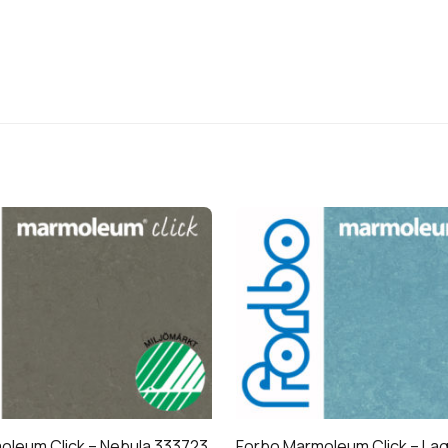
oleum Click – Nebula 333723
Forbo Marmoleum Click – La