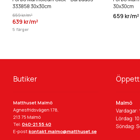
333858 30x30cm
30x30cm
659 kr/m²
659 kr/m²
639 kr/m²
5 färger
Butiker
Öppett
Malmö
Matthuset Malmö
Agnesfridsvägen 178,
Vardagar: 
213 75 Malmö
Lördag: 10
Tel:
040-21 55 40
Söndag: 
E-post:
kontakt.malmo@matthuset.se