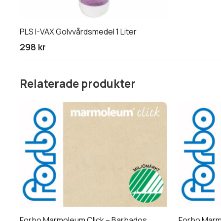
olika
alternativen
kan
PLS I-VAX Golvvårdsmedel 1 Liter
väljas
298 kr
på
produktsidan
Relaterade produkter
Forbo Marmoleum Click – Barbados
Forbo Marm