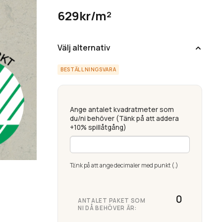
629kr/m²
Välj alternativ
BESTÄLLNINGSVARA
Ange antalet kvadratmeter som
du/ni behöver (Tänk på att addera
+10% spillåtgång)
Tänk på att ange decimaler med punkt (.)
ANTALET PAKET SOM
NI DÅ BEHÖVER ÄR: