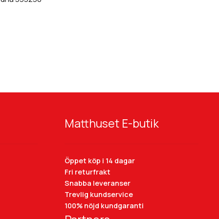
Tänk på att färgåtergivning av bilder kan
variera mellan olika datorer beroende på
skärmens inställning.
Matthuset E-butik
Öppet köp i 14 dagar
Fri returfrakt
Snabba leveranser
Trevlig kundservice
100% nöjd kundgaranti