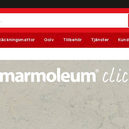
täckningsmattor
Golv
Tillbehör
Tjänster
Kund