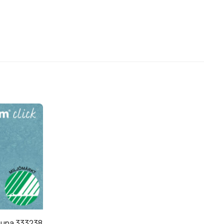
BRA ATT VETA –
guna 333238