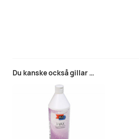
Du kanske också gillar …
Den
här
produkten
har
flera
varianter.
De