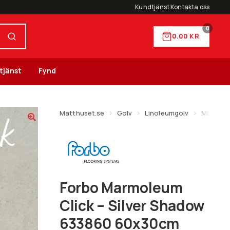
Kundtjänst
Kontakta oss
0
0.00
KR
tjänst
Fynd
Matthuset.se
Golv
Linoleumgolv
Marmole
Forbo Marmoleum
Click – Silver Shadow
633860 60x30cm