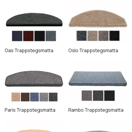
Expandera
Golv
undermeny
Expandera
Tillbehör
undermeny
Expandera
Tjänster
undermeny
Oas Trappstegsmatta
Oslo Trappstegsmatta
Expandera
Kundtjänst
undermeny
Paris Trappstegsmatta
Rambo Trappstegsmatta