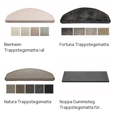
Konstsilkesmattor
Modernamattor
Naturmattor
Patchwork
Plast & Garnmattor
Ryamattor
Blenheim
Fortuna Trappstegsmatta
Röllakan & Ullmattor
Trappstegsmatta i ull
Trappstegsmattor
Tras & Bomullsmattor
Utomhusmattor
Wiltonmattor
Övriga mattor
Expandera
Heltäckningsmattor
Natura Trappstegsmatta
Noppa Gummisteg
undermeny
Trappstegsmatta för
utomhusbruk