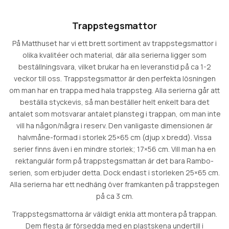
Trappstegsmattor
På Matthuset har vi ett brett sortiment av trappstegsmattor i
olika kvalitéer och material, där alla serierna ligger som
beställningsvara, vilket brukar ha en leveranstid på ca 1-2
veckor till oss. Trappstegsmattor är den perfekta lösningen
om man har en trappa med hala trappsteg. Alla serierna går att
beställa styckevis, så man beställer helt enkelt bara det
antalet som motsvarar antalet plansteg i trappan, om man inte
vill ha någon/några i reserv. Den vanligaste dimensionen är
halvmåne-formad i storlek 25×65 cm (djup x bredd). Vissa
serier finns även i en mindre storlek; 17×56 cm. Vill man ha en
rektangulär form på trappstegsmattan är det bara Rambo-
serien, som erbjuder detta. Dock endast i storleken 25×65 cm.
Alla serierna har ett nedhäng över framkanten på trappstegen
på ca 3 cm.
Trappstegsmattorna är väldigt enkla att montera på trappan.
Dem flesta är försedda med en plastskena undertill i