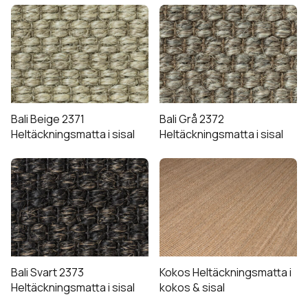
Expandera
Golv
undermeny
Expandera
Tillbehör
undermeny
Expandera
Tjänster
Bali Beige 2371
Bali Grå 2372
undermeny
Heltäckningsmatta i sisal
Heltäckningsmatta i sisal
Expandera
Kundtjänst
undermeny
Bali Svart 2373
Kokos Heltäckningsmatta i
Heltäckningsmatta i sisal
kokos & sisal