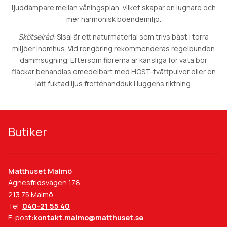
ljuddämpare mellan våningsplan, vilket skapar en lugnare och
mer harmonisk boendemiljö.
Skötselråd:
Sisal är ett naturmaterial som trivs bäst i torra
miljöer inomhus. Vid rengöring rekommenderas regelbunden
dammsugning. Eftersom fibrerna är känsliga för väta bör
fläckar behandlas omedelbart med HOST-tvättpulver eller en
lätt fuktad ljus frottéhandduk i luggens riktning.
Butiker
Matthuset Malmö
Agnesfridsvägen 178,
213 75 Malmö
Tel:
040-21 55 40
E-post:
kontakt.malmo@matthuset.se