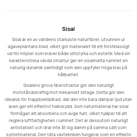
Sisal
Sisal är en av världens starkaste naturfibrer, utvunnen ur
agaveplantans blad, vilket gör materialet till ett förstklassigt
val för miljöer som kräver både slitstyrka och estetik. Med sin
karakteristiska vävda struktur ger en sisalmatta rummet en
naturlig dynamik samtidigt som den uppfyller höga krav på
hållbarhet.
Sisalens grova fiberstruktur gör den naturligt
motståndskraftig mot mekaniskt slitage. Detta gör den
idealisk för trappbeklädnad, där den inte bara dämpar ljud utan
även ger ett effektivt halkskydd. Som naturmaterial har sisal
förmågan att absorbera och avge fukt, vilket hjälper till att
reglera luftfuktigheten i rummet. Det är dessutom naturligt
antistatiskt och drar inte åt sig damm på samma sätt som
syntetmaterial. Den täta vävtekniken fungerar som en effektiv