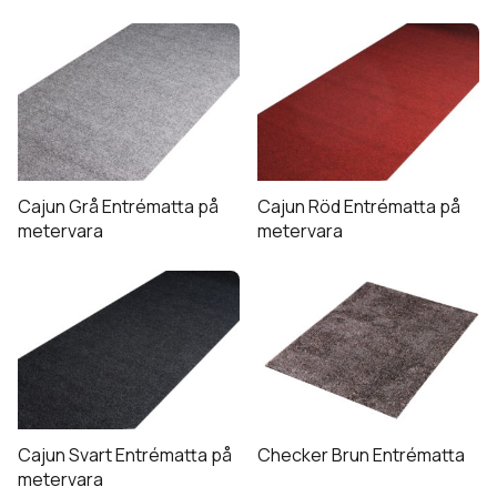
alternativen
kan
väljas
på
produktsidan
Cajun Grå Entrématta på
Cajun Röd Entrématta på
metervara
metervara
Den
här
produkten
har
flera
varianter.
De
Cajun Svart Entrématta på
Checker Brun Entrématta
olika
metervara