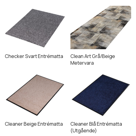
alternativen
Den
kan
här
väljas
produkten
på
har
produktsidan
flera
varianter.
De
Checker Svart Entrématta
Clean Art Grå/Beige
olika
Metervara
alternativen
Den
Den
kan
här
här
väljas
produkten
produkten
på
har
har
produktsidan
flera
flera
varianter.
varianter.
De
De
Cleaner Beige Entrématta
Cleaner Blå Entrématta
olika
olika
(Utgående)