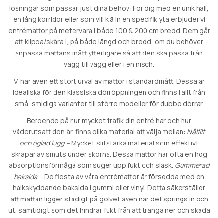
lösningar som passar just dina behov: För dig med en unik hall,
en lång korridor eller som vill klä in en specifik yta erbjuder vi
entrémattor på metervara i både 100 & 200 cm bredd. Dem går
att klippa/skära i, på både längd och bredd, om du behöver
anpassa mattans mått ytterligare så att den ska passa från
vägg till vägg eller i en nisch.
Vi har även ett stort urval av mattor i standardmått. Dessa är
idealiska för den klassiska dörröppningen och finns i allt från
små, smidiga varianter till större modeller för dubbeldörrar.
Beroende på hur mycket trafik din entré har och hur
väderutsatt den är, finns olika material att välja mellan:
Nålfilt
och öglad lugg –
Mycket slitstarka material som effektivt
skrapar av smuts under skorna. Dessa mattor har ofta en hög
absorptionsförmåga som suger upp fukt och slask.
Gummerad
baksida –
De flesta av våra entrémattor är försedda med en
halkskyddande baksida i gummi eller vinyl. Detta säkerställer
att mattan ligger stadigt på golvet även när det springs in och
ut, samtidigt som det hindrar fukt från att tränga ner och skada