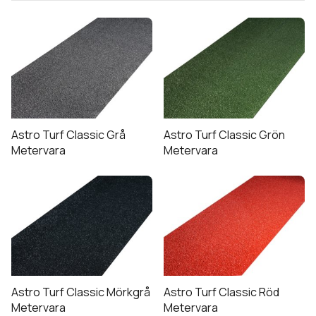
Konstsilkesmattor
Modernamattor
Naturmattor
Patchwork
Plast & Garnmattor
Ryamattor
Röllakan & Ullmattor
Astro Turf Classic Grå
Astro Turf Classic Grön
Metervara
Metervara
Trappstegsmattor
Tras & Bomullsmattor
Utomhusmattor
Wiltonmattor
Övriga mattor
Expandera
Heltäckningsmattor
undermeny
Astro Turf Classic Mörkgrå
Astro Turf Classic Röd
Metervara
Metervara