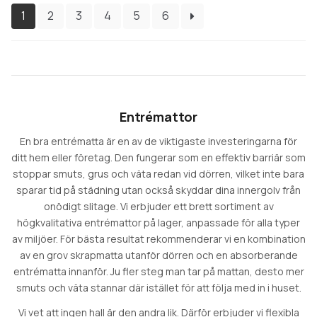
kan
1
2
3
4
5
6
väljas
på
produktsidan
Entrémattor
En bra entrématta är en av de viktigaste investeringarna för
ditt hem eller företag. Den fungerar som en effektiv barriär som
stoppar smuts, grus och väta redan vid dörren, vilket inte bara
sparar tid på städning utan också skyddar dina innergolv från
onödigt slitage. Vi erbjuder ett brett sortiment av
högkvalitativa entrémattor på lager, anpassade för alla typer
av miljöer. För bästa resultat rekommenderar vi en kombination
av en grov skrapmatta utanför dörren och en absorberande
entrématta innanför. Ju fler steg man tar på mattan, desto mer
smuts och väta stannar där istället för att följa med in i huset.
Vi vet att ingen hall är den andra lik. Därför erbjuder vi flexibla