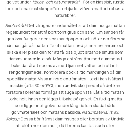
golvet under.
Kokos- och naturmaterial –
För en klassisk, rustik
look och maximal skrapeffekt erbjuder vi även mattor i robusta
naturfibrer.
Skötselråd:
Det viktigaste underhållet är att dammsuga mattan
regelbundet för att få bort torrt grus och sand. Om sanden får
ligga kvar fungerar den som sandpapper och nöter ner fibrerna
när man går på mattan. Ta ut mattan med jämna mellanrum och
skaka eller piska den för att få loss djupt sittande smuts som
dammsugaren inte når. Många entrémattor med gummerad
baksida tål att spolas av med ljummet vatten och ett milt
rengöringsmedel. Kontrollera dock alltid märkningen på din
specifika matta. Vissa mindre entrémattor i textil kan tvättas i
maskin (ofta 30–40°C), men undvik sköljmedel då det kan
förstöra fibrernas förmåga att suga upp väta. Låt alltid mattan
torka helt innan den läggs tillbaka på golvet. En fuktig matta
som ligger mot golvet under lång tid kan skada både
golvmaterialet och mattans baksida.
Naturmaterial (t.ex.
Kokos):
Dessa bör främst dammsugas eller borstas av. Undvik
att blöta ner dem helt, då fibrerna kan ta skada eller