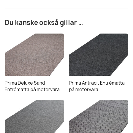
Finns på 100, *130 och *200 cm bredd.
*(130 cm bredden ligger som beställningsvara och kostar
Du kanske också gillar …
698 kr/kvm)
Prima Deluxe Sand
Prima Antracit Entrématta
Entrématta på metervara
på metervara