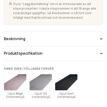
Tryck "Lägg Beställning" om ni är intresserade av att
köpa produkten. I nästa steg kommer ni att få ange alla
nödvändiga uppgifter, så återkommer vi så fort som
möjligt med fraktkostnad och leveransbesked.
Beskrivning
Produktspecifikation
FINNS ÄVEN I FÖLJANDE FÄRGER
Cajun Beige
Cajun Grå
Cajun Svart
Entrématta på
Entrématta på
Entrématta på
Tänk på att färgåtergivning av bilder kan variera mellan olika
metervara
metervara
metervara
datorer beroende på skärmens inställning.