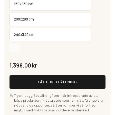
160x230 cm
200x290 cm
240x340 cm
1,398.00
kr
Sand
LÄGG BESTÄLLNING
Silver
Flatvävd
Indoor
Tryck "Lägg Beställning" om ni är intresserade av att
köpa produkten. I nästa steg kommer ni att få ange alla
&
nödvändiga uppgifter, så återkommer vi så fort som
Outdoor
möjligt med fraktkostnad och leveransbesked.
Bouclématta