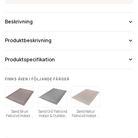
mängd
Beskrivning
Produktbeskrivning
Produktspecifikation
Tänk på att färgåtergivning av bilder kan variera mellan olika
FINNS ÄVEN I FÖLJANDE FÄRGER
datorer beroende på skärmens inställning.
Sand Brun
Sand Grå Flatvävd
Sand Natur
Flatvävd Indoor &
Indoor & Outdoor
Flatvävd Indoor &
Outdoor
Bouclématta
Outdoor
Bouclématta
Bouclématta