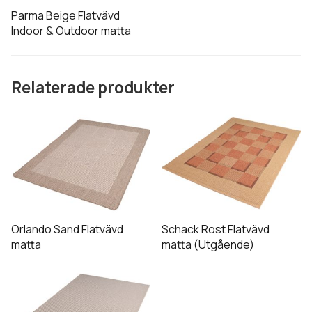
De
Parma Beige Flatvävd
olika
Indoor & Outdoor matta
alternativen
kan
väljas
Relaterade produkter
på
produktsidan
Den
Den
här
här
produkten
produkten
har
har
flera
flera
varianter.
varianter.
De
De
Orlando Sand Flatvävd
Schack Rost Flatvävd
olika
olika
matta
matta (Utgående)
alternativen
alternativen
Den
kan
kan
här
väljas
väljas
produkten