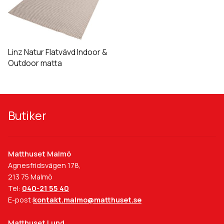
på
på
har
produktsidan
produktsidan
flera
varianter.
De
Linz Natur Flatvävd Indoor &
olika
Outdoor matta
alternativen
kan
väljas
på
Butiker
produktsidan
Matthuset Malmö
Agnesfridsvägen 178,
213 75 Malmö
Tel:
040-21 55 40
E-post:
kontakt.malmo@matthuset.se
Matthuset Lund