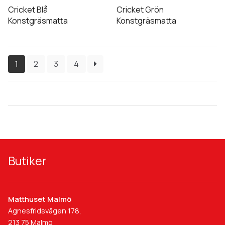
Cricket Blå
Cricket Grön
Konstgräsmatta
Konstgräsmatta
1
2
3
4
Butiker
Matthuset Malmö
Agnesfridsvägen 178,
213 75 Malmö