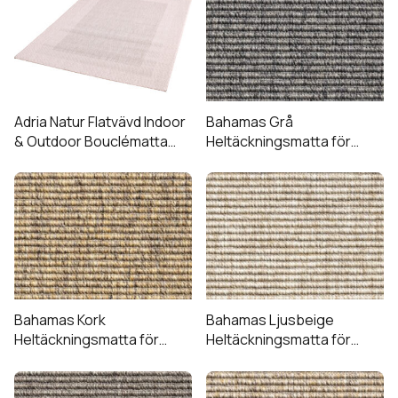
här
väljas
väljas
undermeny
produkten
på
på
har
produktsidan
produktsidan
Expandera
Kundtjänst
flera
undermeny
varianter.
De
Adria Natur Flatvävd Indoor
Bahamas Grå
olika
& Outdoor Bouclématta
Heltäckningsmatta för
(Utgående)
utomhusbruk
alternativen
kan
väljas
på
produktsidan
Bahamas Kork
Bahamas Ljusbeige
Heltäckningsmatta för
Heltäckningsmatta för
utomhusbruk
utomhusbruk