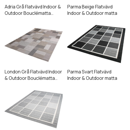
De
De
Adria Grå Flatvävd Indoor &
Parma Beige Flatvävd
olika
olika
Outdoor Bouclématta
Indoor & Outdoor matta
(Utgående)
alternativen
alternativen
Den
Den
kan
kan
här
här
väljas
väljas
produkten
produkten
på
på
har
har
produktsidan
produktsidan
flera
flera
varianter.
varianter.
De
De
London Grå Flatvävd Indoor
Parma Svart Flatvävd
olika
olika
& Outdoor Bouclématta
Indoor & Outdoor matta
(Utgående)
alternativen
alternativen
Den
kan
kan
här
väljas
väljas
produkten
på
på
har
produktsidan
produktsidan
flera
varianter.