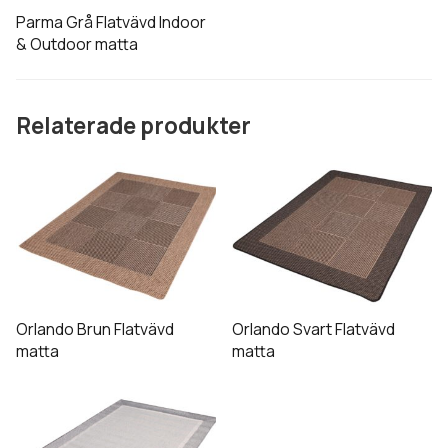
De
Parma Grå Flatvävd Indoor
olika
& Outdoor matta
alternativen
kan
väljas
Relaterade produkter
på
produktsidan
Den
Den
här
här
produkten
produkten
har
har
flera
flera
varianter.
varianter.
De
De
Orlando Brun Flatvävd
Orlando Svart Flatvävd
olika
olika
matta
matta
alternativen
alternativen
Den
kan
kan
här
väljas
väljas
produkten