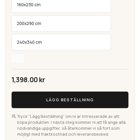
160x230 cm
200x290 cm
240x340 cm
1,398.00
kr
Sand
LÄGG BESTÄLLNING
Natur
Flatvävd
Indoor
Tryck "Lägg Beställning" om ni är intresserade av att
köpa produkten. I nästa steg kommer ni att få ange alla
&
nödvändiga uppgifter, så återkommer vi så fort som
Outdoor
möjligt med fraktkostnad och leveransbesked.
Bouclématta