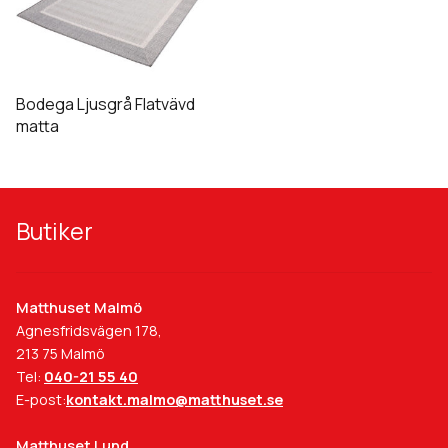
på
på
har
produktsidan
produktsidan
flera
varianter.
De
Bodega Ljusgrå Flatvävd
olika
matta
alternativen
kan
väljas
på
Butiker
produktsidan
Matthuset Malmö
Agnesfridsvägen 178,
213 75 Malmö
Tel:
040-21 55 40
E-post:
kontakt.malmo@matthuset.se
Matthuset Lund