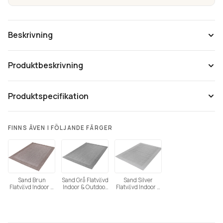
mängd
Beskrivning
Produktbeskrivning
Produktspecifikation
Tänk på att färgåtergivning av bilder kan variera mellan olika
FINNS ÄVEN I FÖLJANDE FÄRGER
datorer beroende på skärmens inställning.
Sand Brun
Sand Grå Flatvävd
Sand Silver
Flatvävd Indoor &
Indoor & Outdoor
Flatvävd Indoor &
Outdoor
Bouclématta
Outdoor
Bouclématta
Bouclématta