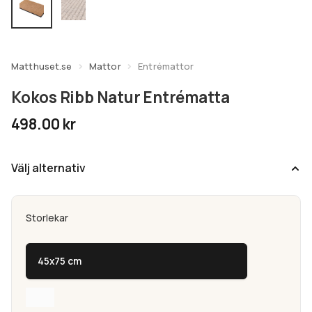
undermeny
Expandera
Kundtjänst
undermeny
Matthuset.se
Mattor
Entrémattor
Kokos Ribb Natur Entrématta
498.00
kr
Välj alternativ
Storlekar
45x75 cm