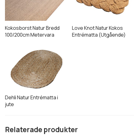
har
produktsidan
produktsidan
flera
varianter.
De
Kokosborst Natur Bredd
Love Knot Natur Kokos
olika
100/200cm Metervara
Entrématta (Utgående)
alternativen
Den
kan
här
väljas
produkten
på
har
produktsidan
flera
varianter.
De
Dehli Natur Entrématta i
olika
jute
alternativen
kan
väljas
Relaterade produkter
på