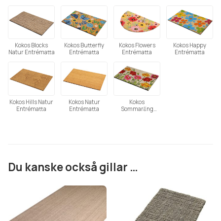
Tänk på att färgåtergivning av bilder kan variera mellan olika
Kokos Blocks
Kokos Butterfly
Kokos Flowers
Kokos Happy
Natur Entrématta
Entrématta
Entrématta
Entrématta
datorer beroende på skärmens inställning.
Kokos Hills Natur
Kokos Natur
Kokos
Entrématta
Entrématta
Sommaräng
Entrématta
Du kanske också gillar …
Den
här
produkten