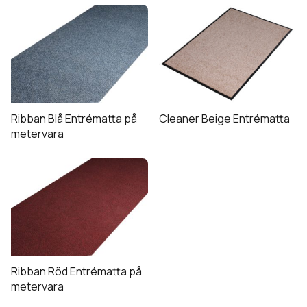
produktsidan
Den
här
produkten
har
flera
varianter.
De
Ribban Blå Entrématta på
Cleaner Beige Entrématta
olika
metervara
alternativen
kan
väljas
på
produktsidan
Ribban Röd Entrématta på
metervara