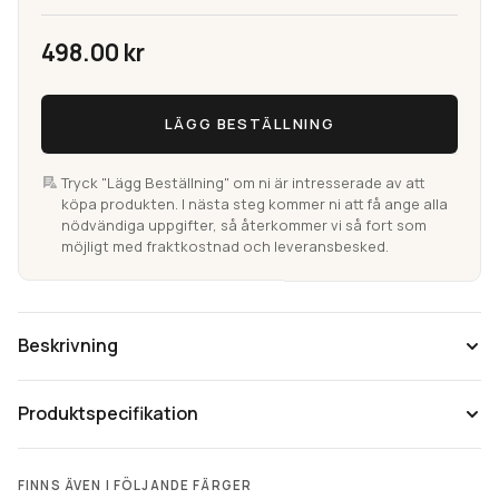
498.00
kr
Kokos
LÄGG BESTÄLLNING
Ribb
Natur
Entrématta
Tryck "Lägg Beställning" om ni är intresserade av att
köpa produkten. I nästa steg kommer ni att få ange alla
mängd
nödvändiga uppgifter, så återkommer vi så fort som
möjligt med fraktkostnad och leveransbesked.
Beskrivning
Produktspecifikation
FINNS ÄVEN I FÖLJANDE FÄRGER