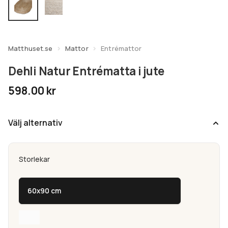
undermeny
Expandera
Kundtjänst
undermeny
Matthuset.se
Mattor
Entrémattor
Dehli Natur Entrématta i jute
598.00
kr
Välj alternativ
Storlekar
60x90 cm