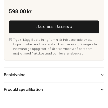
598.00
kr
Dehli
LÄGG BESTÄLLNING
Natur
Entrématta
i
Tryck "Lägg Beställning" om ni är intresserade av att
köpa produkten. I nästa steg kommer ni att få ange alla
jute
nödvändiga uppgifter, så återkommer vi så fort som
mängd
möjligt med fraktkostnad och leveransbesked.
Beskrivning
Produktspecifikation