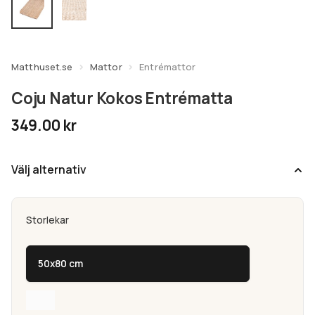
undermeny
Expandera
Kundtjänst
undermeny
Matthuset.se
Mattor
Entrémattor
Coju Natur Kokos Entrématta
349.00
kr
Välj alternativ
Storlekar
50x80 cm