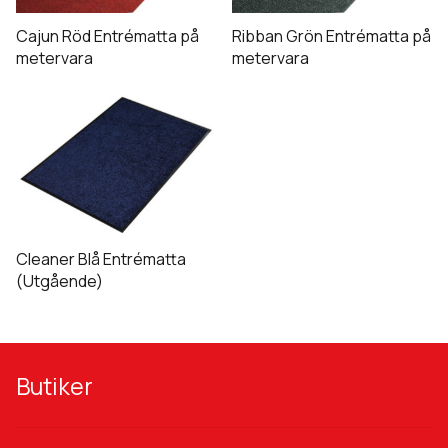
Cajun Röd Entrématta på
Ribban Grön Entrématta på
metervara
metervara
Den
här
produkten
har
flera
varianter.
De
Cleaner Blå Entrématta
olika
(Utgående)
alternativen
kan
väljas
på
Butiker
produktsidan