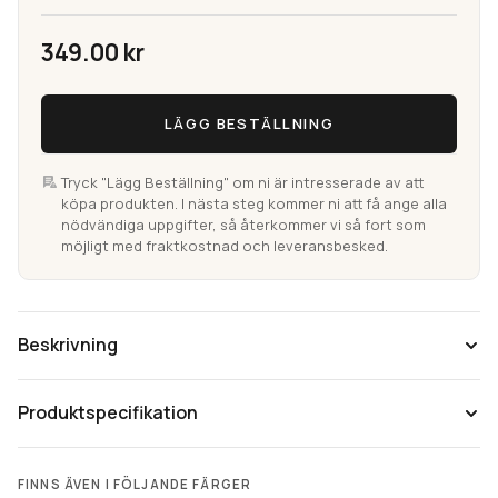
349.00
kr
Coju
LÄGG BESTÄLLNING
Natur
Kokos
Entrématta
Tryck "Lägg Beställning" om ni är intresserade av att
köpa produkten. I nästa steg kommer ni att få ange alla
mängd
nödvändiga uppgifter, så återkommer vi så fort som
möjligt med fraktkostnad och leveransbesked.
Beskrivning
Produktspecifikation
FINNS ÄVEN I FÖLJANDE FÄRGER