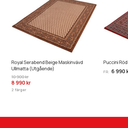
här
här
produkten
produkten
har
har
flera
flera
varianter.
varianter.
De
De
olika
olika
alternativen
alternative
kan
kan
Royal Serabend Beige Maskinvävd
Puccini Röd
väljas
väljas
Ullmatta (Utgående)
6 990 
FR.
på
på
10 900 kr
8 990 kr
produktsidan
produktsid
2 färger