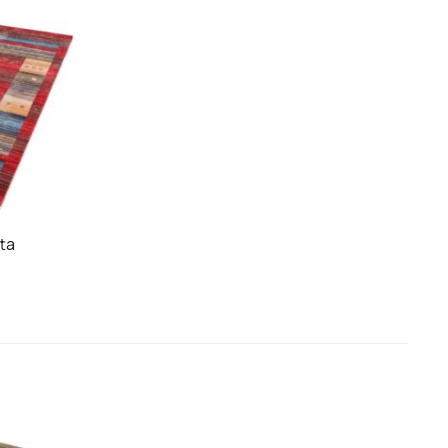
skärmens inställning.
Mattan är på utgående, ring och försäkra
dig att mattan finns kvar i butiken innan ni
besöker oss.
ta