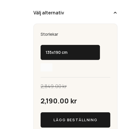
Välj alternativ
Storlekar
135x190 cm
2,849.00
kr
Det
2,190.00
kr
ursprungliga
Picasso
Det
LÄGG BESTÄLLNING
Konstsilkematta
priset
(Utgående)