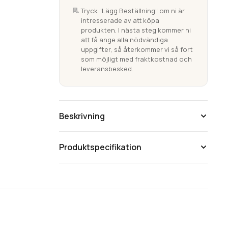
nuvarande
mängd
Tryck "Lägg Beställning" om ni är
var:
intresserade av att köpa
priset
produkten. I nästa steg kommer ni
att få ange alla nödvändiga
2,849.00 kr.
är:
uppgifter, så återkommer vi så fort
som möjligt med fraktkostnad och
leveransbesked.
2,190.00 kr.
Beskrivning
Produktspecifikation
Tänk på att färgåtergivning av bilder kan
variera mellan olika datorer beroende på