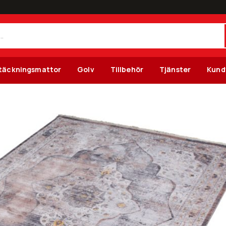
täckningsmattor
Golv
Tillbehör
Tjänster
Kund