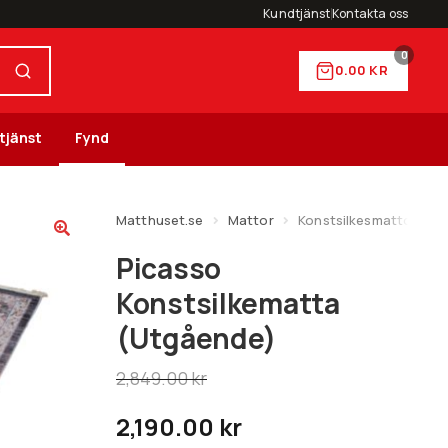
Kundtjänst
Kontakta oss
0
0.00
KR
tjänst
Fynd
Matthuset.se
Mattor
Konstsilkesmattor
Picasso
Konstsilkematta
(Utgående)
2,849.00
kr
2,190.00
kr