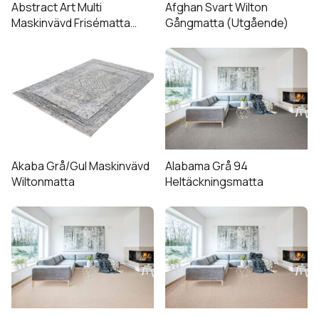
De
Abstract Art Multi
Afghan Svart Wilton
undermeny
olika
Maskinvävd Frisématta
Gångmatta (Utgående)
(Utgående)
alternativen
Expandera
Kundtjänst
Den
kan
undermeny
här
väljas
produkten
på
har
produktsidan
flera
varianter.
De
Akaba Grå/Gul Maskinvävd
Alabama Grå 94
olika
Wiltonmatta
Heltäckningsmatta
alternativen
kan
väljas
på
produktsidan