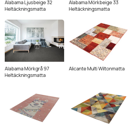
Alabama Ljusbeige 32
Alabama Mörkbeige 33
Heltäckningsmatta
Heltäckningsmatta
Den
här
produkten
har
flera
varianter.
De
Alabama Mörkgrå 97
Alicante Multi Wiltonmatta
olika
Heltäckningsmatta
alternativen
Den
Den
kan
här
här
väljas
produkten
produkten
på
har
har
produktsidan
flera
flera
varianter.
varianter.