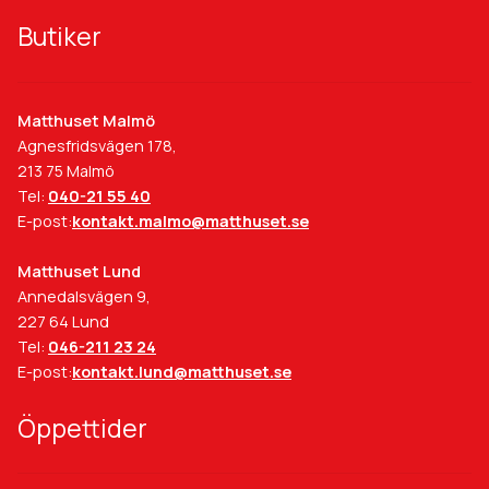
väljas
på
Butiker
produktsidan
Matthuset Malmö
Agnesfridsvägen 178,
213 75 Malmö
Tel:
040-21 55 40
E-post:
kontakt.malmo@matthuset.se
Matthuset Lund
Annedalsvägen 9,
227 64 Lund
Tel:
046-211 23 24
E-post:
kontakt.lund@matthuset.se
Öppettider