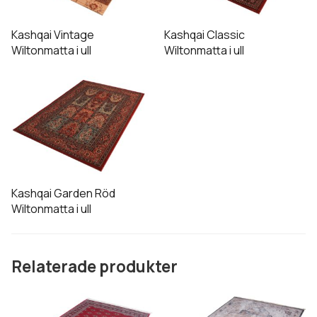
varianter.
varianter.
De
De
Kashqai Vintage
Kashqai Classic
olika
olika
Wiltonmatta i ull
Wiltonmatta i ull
alternativen
alternativen
Den
kan
kan
här
väljas
väljas
produkten
på
på
har
produktsidan
produktsidan
flera
varianter.
De
Kashqai Garden Röd
olika
Wiltonmatta i ull
alternativen
kan
väljas
Relaterade produkter
på
produktsidan
Den
Den