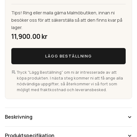
Tips! Ring eller maila gärna Malmöbutiken, innan ni
besöker oss för att säkerställa så att den finns kvar på
lager.
11,900.00
kr
Lano
LÄGG BESTÄLLNING
Nain
Beige
Wiltonmatta
Tryck "Lägg Beställning" om ni är intresserade av att
köpa produkten. I nästa steg kommer ni att få ange alla
i
nödvändiga uppgifter, så återkommer vi så fort som
ull
möjligt med fraktkostnad och leveransbesked.
mängd
Beskrivning
Produktspecifikation