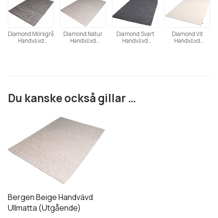
Diamond Mörkgrå
Diamond Natur
Diamond Svart
Diamond Vit
Handvävd
Handvävd
Handvävd
Handvävd
Ullmatta
Ullmatta
Ullmatta
Ullmatta
Du kanske också gillar …
Den
här
produkten
har
flera
varianter.
De
Bergen Beige Handvävd
olika
Ullmatta (Utgående)