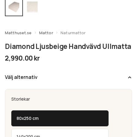
undermeny
Expandera
Kundtjänst
undermeny
Matthuset.se
Mattor
Naturmattor
Diamond Ljusbeige Handvävd Ullmatta
2,990.00
kr
Välj alternativ
Storlekar
80x250 cm
140x200 cm