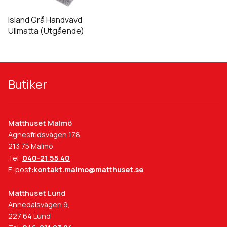
varianter.
De
Island Grå Handvävd
olika
Ullmatta (Utgående)
alternativen
kan
väljas
på
Butiker
produktsidan
Matthuset Malmö
Agnesfridsvägen 178,
213 75 Malmö
Tel:
040-21 55 40
E-post:
kontakt.malmo@matthuset.se
Matthuset Lund
Annedalsvägen 9,
227 64 Lund