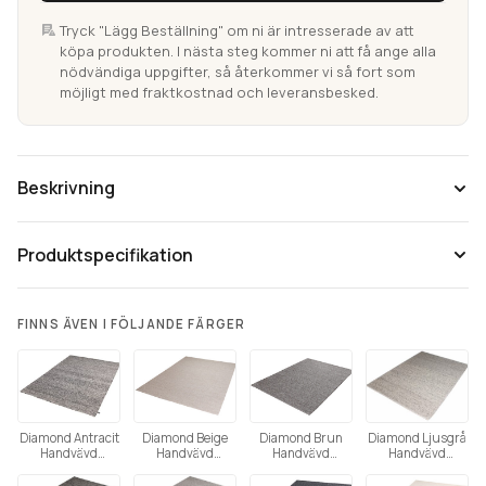
Handvävd
Ullmatta
Tryck "Lägg Beställning" om ni är intresserade av att
köpa produkten. I nästa steg kommer ni att få ange alla
mängd
nödvändiga uppgifter, så återkommer vi så fort som
möjligt med fraktkostnad och leveransbesked.
Beskrivning
Produktspecifikation
FINNS ÄVEN I FÖLJANDE FÄRGER
Tänk på att färgåtergivning av bilder kan variera mellan olika
datorer beroende på skärmens inställning.
Diamond Antracit
Diamond Beige
Diamond Brun
Diamond Ljusgrå
Handvävd
Handvävd
Handvävd
Handvävd
Ullmatta
Ullmatta
Ullmatta
Ullmatta