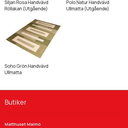
De
De
Siljan Rosa Handvävd
Polo Natur Handvävd
olika
olika
Röllakan (Utgående)
Ullmatta (Utgående)
alternativen
alternativen
Den
kan
kan
här
väljas
väljas
produkten
på
på
har
produktsidan
produktsidan
flera
varianter.
De
Soho Grön Handvävd
olika
Ullmatta
alternativen
kan
väljas
på
Butiker
produktsidan
Matthuset Malmö