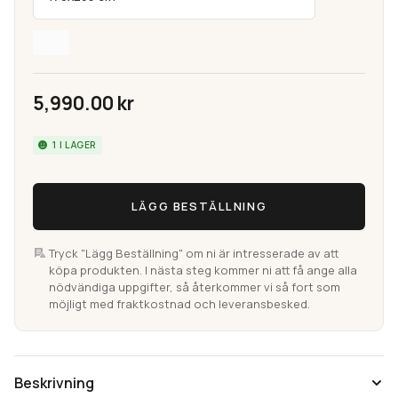
5,990.00
kr
1 I LAGER
Djobie
LÄGG BESTÄLLNING
Beige
Maskinvävd
Ullmatta
Tryck "Lägg Beställning" om ni är intresserade av att
köpa produkten. I nästa steg kommer ni att få ange alla
mängd
nödvändiga uppgifter, så återkommer vi så fort som
möjligt med fraktkostnad och leveransbesked.
Beskrivning