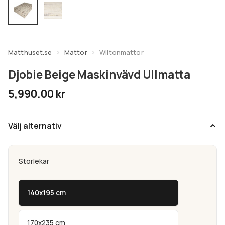
undermeny
Expandera
Kundtjänst
undermeny
Matthuset.se
Mattor
Wiltonmattor
Djobie Beige Maskinvävd Ullmatta
5,990.00
kr
Välj alternativ
Storlekar
140x195 cm
170x235 cm