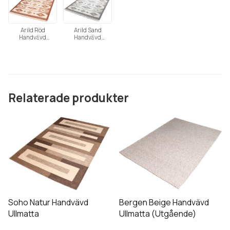
Arild Röd
Arild Sand
Handvävd
Handvävd
Röllakan
Röllakan
Relaterade produkter
Den
Den
här
här
produkten
produkten
har
har
flera
flera
varianter.
varianter.
De
De
Soho Natur Handvävd
Bergen Beige Handvävd
olika
olika
Ullmatta
Ullmatta (Utgående)
alternativen
alternativen