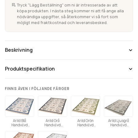
Röllakan
Tryck "Lägg Beställning" om ni är intresserade av att
köpa produkten. I nästa steg kommer ni att få ange alla
mängd
nödvändiga uppgifter, så återkommer vi så fort som
möjligt med fraktkostnad och leveransbesked.
Beskrivning
Produktspecifikation
FINNS ÄVEN I FÖLJANDE FÄRGER
Tänk på att färgåtergivning av bilder kan variera mellan olika
Arild Blå
Arild Grå
Arild Grön
Arild Ljusgrå
Handvävd
Handvävd
Handvävd
Handvävd
datorer beroende på skärmens inställning.
Röllakan
Röllakan
Röllakan
Röllakan