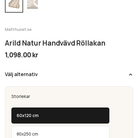
undermeny
Expandera
Kundtjänst
undermeny
Matthuset.se
Arild Natur Handvävd Röllakan
1,098.00
kr
Välj alternativ
Storlekar
60x120 cm
80x250 cm