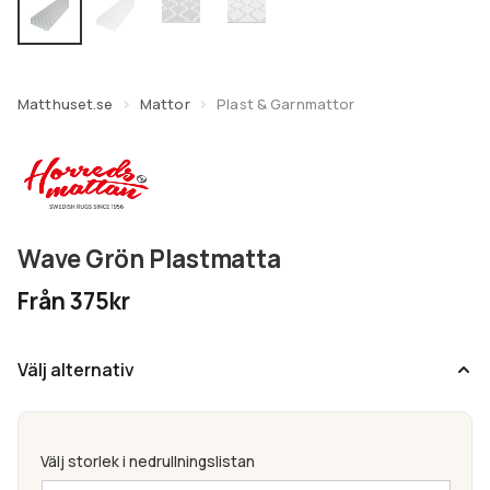
undermeny
Expandera
Kundtjänst
undermeny
Matthuset.se
Mattor
Plast & Garnmattor
Wave Grön Plastmatta
Från 375kr
Välj alternativ
Välj storlek i nedrullningslistan