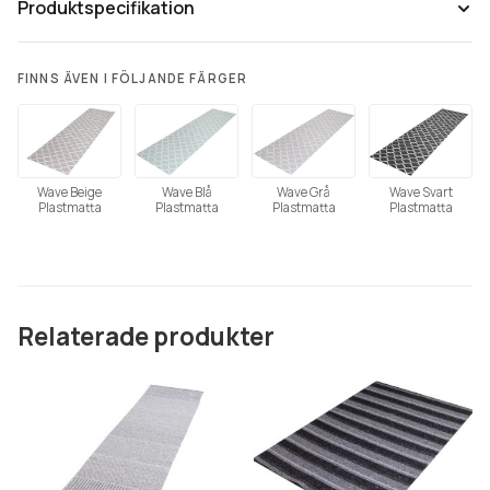
Produktspecifikation
FINNS ÄVEN I FÖLJANDE FÄRGER
Wave Beige
Wave Blå
Wave Grå
Wave Svart
Plastmatta
Plastmatta
Plastmatta
Plastmatta
Relaterade produkter
Tänk på att färgåtergivning av bilder kan variera mellan olika
datorer beroende på skärmens inställning.