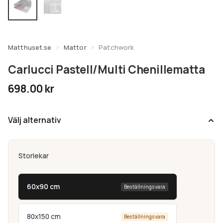
undermeny
Expandera
Kundtjänst
undermeny
Matthuset.se
Mattor
Patchwork
Carlucci Pastell/Multi Chenillematta
698.00
kr
Välj alternativ
Storlekar
60x90 cm
Beställningsvara
80x150 cm
Beställningsvara