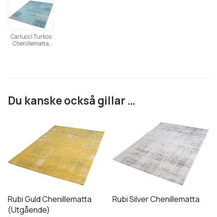
(Utgående)
Carlucci Turkos
Chenillematta
(Utgående)
Du kanske också gillar …
Den
Den
här
här
produkten
produkten
har
har
flera
flera
varianter.
varianter.
De
De
Rubi Guld Chenillematta
Rubi Silver Chenillematta
olika
olika
(Utgående)