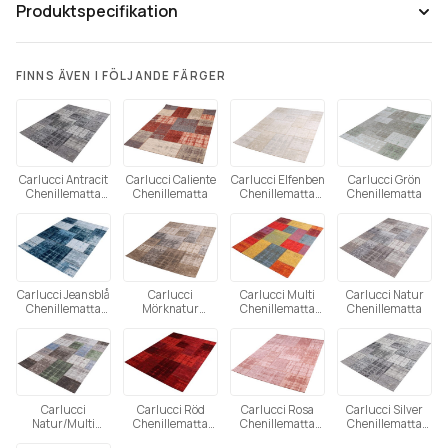
Produktspecifikation
FINNS ÄVEN I FÖLJANDE FÄRGER
Carlucci Antracit
Carlucci Caliente
Carlucci Elfenben
Carlucci Grön
Chenillematta
Chenillematta
Chenillematta
Chenillematta
(Utgående)
(Utgående)
Tänk på att färgåtergivning av bilder kan variera mellan olika
datorer beroende på skärmens inställning.
Carlucci Jeansblå
Carlucci
Carlucci Multi
Carlucci Natur
Chenillematta
Mörknatur
Chenillematta
Chenillematta
(Utgående)
Chenillematta
(Utgående)
(Utgående)
Carlucci
Carlucci Röd
Carlucci Rosa
Carlucci Silver
Natur/Multi
Chenillematta
Chenillematta
Chenillematta
Chenillematta
(Utgående)
(Utgående)
(Utgående)