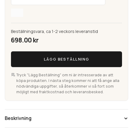
Beställningsvara, ca 1-2 veckors leveranstid
698.00
kr
Carlucci
LÄGG BESTÄLLNING
Pastell/Multi
Chenillematta
mängd
Tryck "Lägg Beställning" om ni är intresserade av att
köpa produkten. I nästa steg kommer ni att få ange alla
nödvändiga uppgifter, så återkommer vi så fort som
möjligt med fraktkostnad och leveransbesked.
Beskrivning