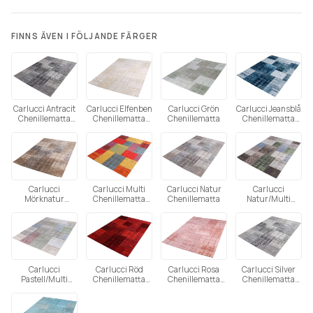
FINNS ÄVEN I FÖLJANDE FÄRGER
Carlucci Antracit
Carlucci Elfenben
Carlucci Grön
Carlucci Jeansblå
Chenillematta
Chenillematta
Chenillematta
Chenillematta
(Utgående)
(Utgående)
(Utgående)
Tänk på att färgåtergivning av bilder kan variera mellan olika
datorer beroende på skärmens inställning.
Carlucci
Carlucci Multi
Carlucci Natur
Carlucci
Mörknatur
Chenillematta
Chenillematta
Natur/Multi
Chenillematta
(Utgående)
Chenillematta
(Utgående)
(Utgående)
Carlucci
Carlucci Röd
Carlucci Rosa
Carlucci Silver
Pastell/Multi
Chenillematta
Chenillematta
Chenillematta
Chenillematta
(Utgående)
(Utgående)
(Utgående)