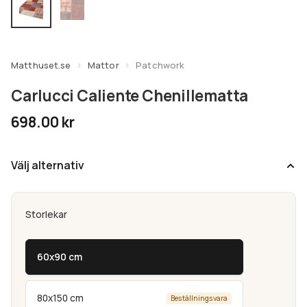
undermeny
Expandera
Kundtjänst
undermeny
Matthuset.se
Mattor
Patchwork
Carlucci Caliente Chenillematta
698.00
kr
Välj alternativ
Storlekar
60x90 cm
80x150 cm
Beställningsvara