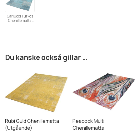
Carlucci Turkos
Chenillematta
(Utgående)
Du kanske också gillar …
Den
Den
här
här
produkten
produkten
har
har
flera
flera
varianter.
varianter.
De
De
Rubi Guld Chenillematta
Peacock Multi
olika
olika
(Utgående)
Chenillematta
alternativen
alternativen