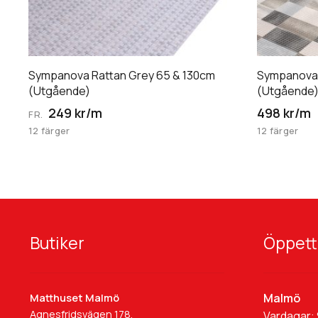
Sympanova Rattan Grey 65 & 130cm
Sympanova
(Utgående)
(Utgående
249 kr/m
498 kr/m
FR.
12 färger
12 färger
Butiker
Öppett
Malmö
Matthuset Malmö
Agnesfridsvägen 178,
Vardagar: 