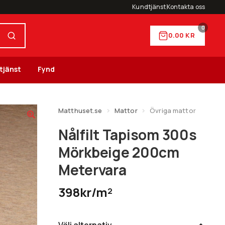
Kundtjänst
Kontakta oss
0
0.00
KR
tjänst
Fynd
Matthuset.se
Mattor
Övriga mattor
Nålfilt Tapisom 300s
Mörkbeige 200cm
Metervara
398kr/m²
Välj alternativ