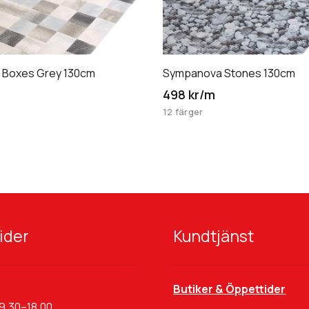
 Boxes Grey 130cm
Sympanova Stones 130cm
)
498 kr/m
12 färger
ider
Kundtjänst
Butiker & Öppettider
9.30–18.00