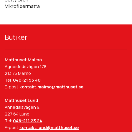
olika
Mikrofibermatta
alternativen
kan
väljas
på
Butiker
produktsidan
Matthuset Malmö
Agnesfridsvägen 178,
213 75 Malmö
Tel:
040-21 55 40
E-post:
kontakt.malmo@matthuset.se
Matthuset Lund
Annedalsvägen 9,
227 64 Lund
Tel:
046-211 23 24
E-post:
kontakt.lund@matthuset.se