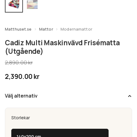
undermeny
Expandera
Kundtjänst
undermeny
Matthuset.se
Mattor
Modernamattor
Cadiz Multi Maskinvävd Frisématta
(Utgående)
2,890.00
kr
2,390.00
kr
Välj alternativ
Storlekar
140x200 cm