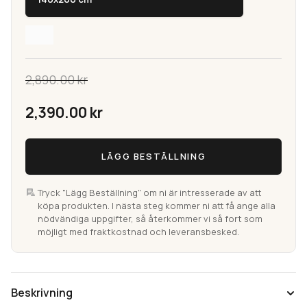
2,890.00
kr
Det
2,390.00
kr
ursprungliga
Cadiz
Det
LÄGG BESTÄLLNING
Multi
priset
Maskinvävd
nuvarande
Frisématta
Tryck "Lägg Beställning" om ni är intresserade av att
var:
köpa produkten. I nästa steg kommer ni att få ange alla
priset
(Utgående)
nödvändiga uppgifter, så återkommer vi så fort som
mängd
möjligt med fraktkostnad och leveransbesked.
2,890.00 kr.
är:
2,390.00 kr.
Beskrivning