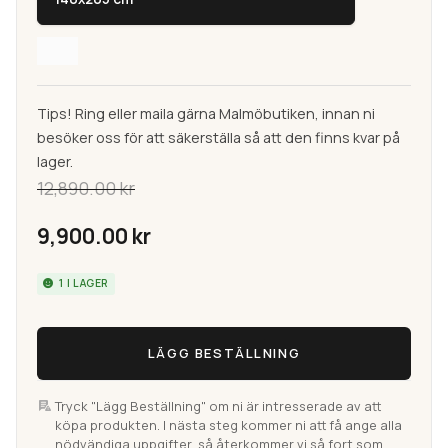
Tips! Ring eller maila gärna Malmöbutiken, innan ni
besöker oss för att säkerställa så att den finns kvar på
lager.
12,890.00
kr
Det
9,900.00
kr
ursprungliga
Det
1 I LAGER
priset
nuvarande
Pakistan
LÄGG BESTÄLLNING
Afghan
var:
priset
Röd
140x205
Tryck "Lägg Beställning" om ni är intresserade av att
12,890.00 kr.
är:
köpa produkten. I nästa steg kommer ni att få ange alla
cm
nödvändiga uppgifter, så återkommer vi så fort som