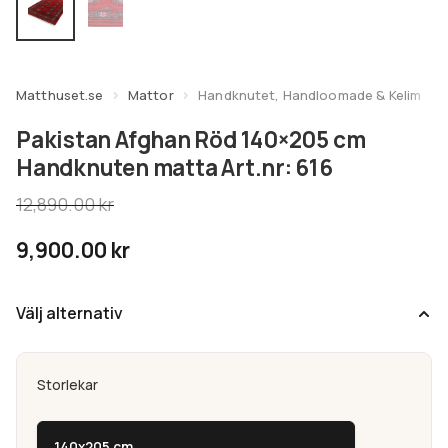
undermeny
Expandera
Kundtjänst
undermeny
Matthuset.se
Mattor
Handknutet, Handloomade & Kelim
Pakistan Afghan Röd 140×205 cm
Handknuten matta Art.nr: 616
12,890.00
kr
9,900.00
kr
Välj alternativ
Storlekar
140x205 cm