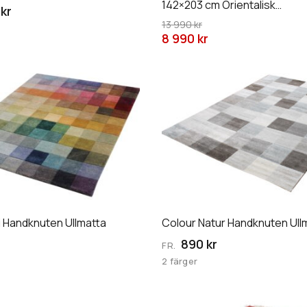
142×203 cm Orientalisk
väljas
kr
Patchworkmatta Art.nr: 22
13 990 kr
på
8 990 kr
an
produktsidan
Den
här
produkten
har
flera
varianter.
De
olika
n
alternativen
i Handknuten Ullmatta
Colour Natur Handknuten Ull
kan
väljas
890 kr
FR.
på
2 färger
an
produktsidan
Den