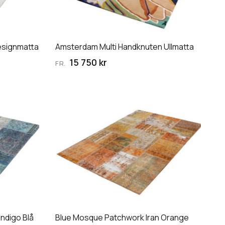
De
olika
alternativen
esignmatta
Amsterdam Multi Handknuten Ullmatta
kan
väljas
15 750 kr
FR.
på
produktsidan
Den
här
produkten
har
flera
varianter.
De
olika
alternativen
ndigo Blå
Blue Mosque Patchwork Iran Orange
kan