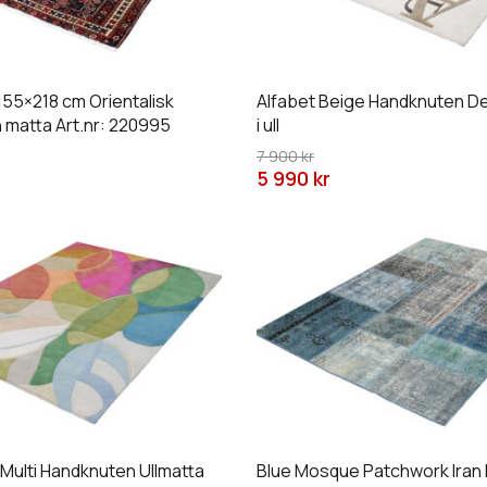
De
olika
n
alternativen
 155×218 cm Orientalisk
Alfabet Beige Handknuten D
kan
 matta Art.nr: 220995
i ull
väljas
7 900 kr
på
5 990 kr
an
produktsidan
Den
här
produkten
har
flera
varianter.
De
olika
n
alternativen
Multi Handknuten Ullmatta
Blue Mosque Patchwork Iran I
kan