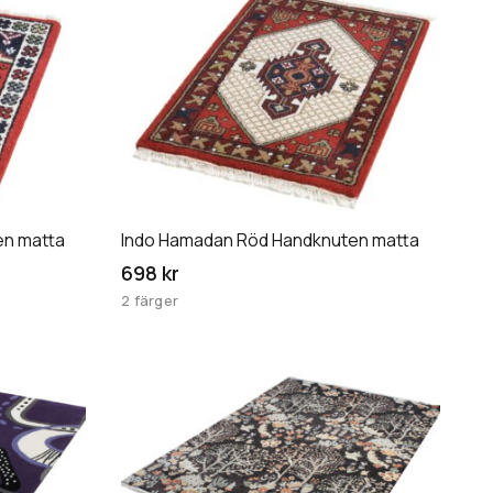
här
produkten
har
flera
varianter.
De
olika
alternativen
en matta
Indo Hamadan Röd Handknuten matta
kan
väljas
698 kr
på
2 färger
produktsidan
Den
här
produkten
har
flera