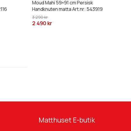
Moud Mahi 59×91 cm Persisk
kan
2116
Handknuten matta Art.nr: 543919
väljas
3 290 kr
på
2 490 kr
produktsidan
Matthuset E-butik