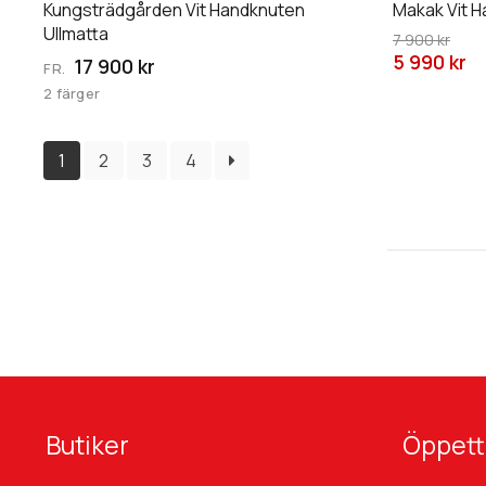
Kungsträdgården Vit Handknuten
Makak Vit H
kan
kan
Ullmatta
väljas
väljas
7 900 kr
5 990 kr
17 900 kr
på
på
FR.
produktsidan
produktsid
2 färger
1
2
3
4
Butiker
Öppett