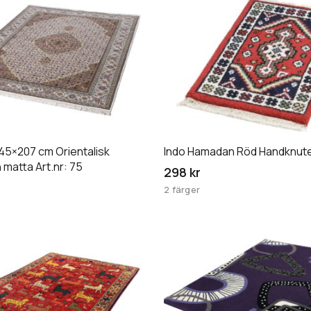
här
produkten
har
flera
varianter.
De
olika
n
alternativen
 145×207 cm Orientalisk
Indo Hamadan Röd Handknut
kan
matta Art.nr: 75
väljas
298 kr
på
2 färger
an
produktsidan
Den
här
produkten
har
flera