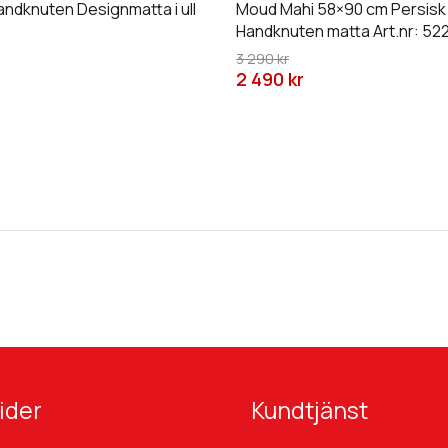
andknuten Designmatta i ull
Moud Mahi 58×90 cm Persisk
kan
Handknuten matta Art.nr: 52
väljas
3 290 kr
på
2 490 kr
an
produktsidan
ider
Kundtjänst