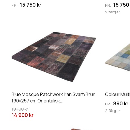
väljas
väljas
15 750 kr
15 750 
FR.
FR.
på
på
2 färger
produktsidan
produktsid
Den
Den
här
här
produkten
produkten
har
har
flera
flera
varianter.
varianter.
De
De
olika
olika
alternativen
alternative
Blue Mosque Patchwork Iran Svart/Brun
Colour Mult
kan
kan
190×257 cm Orientalisk
väljas
väljas
890 kr
FR.
Patchworkmatta Art.nr: 727
19 100 kr
på
på
2 färger
14 900 kr
produktsidan
produktsid
Den
Den