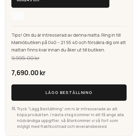
Tips! Om du är intresserad av denna matta. Ring in till
Malmöbutiken på 040 – 21 55 40 och försäkra dig om att
mattan finns kvar innan du åker ut till butiken.
9,995.00
kr
Det
7,690.00
kr
ursprungliga
Moud
Det
LÄGG BESTÄLLNING
Mahi
priset
Iran
nuvarande
80×249
Tryck "Lägg Beställning" om ni är intresserade av att
var:
köpa produkten. I nästa steg kommer ni att få ange alla
priset
cm
nödvändiga uppgifter, så återkommer vi så fort som
Orientalisk
möjligt med fraktkostnad och leveransbesked.
9,995.00 kr.
är:
gångmatta