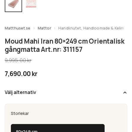
undermeny
Expandera
Kundtjänst
undermeny
Matthuset.se
Mattor
Handknutet, Handloomade & Kelim
Moud Mahi Iran 80×249 cm Orientalisk
gångmatta Art.nr: 311157
9,995.00
kr
7,690.00
kr
Välj alternativ
Storlekar
80x249 cm