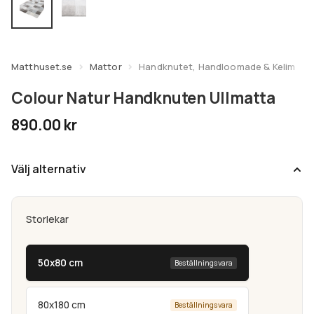
undermeny
Expandera
Kundtjänst
undermeny
Matthuset.se
Mattor
Handknutet, Handloomade & Kelim
Colour Natur Handknuten Ullmatta
890.00
kr
Välj alternativ
Storlekar
50x80 cm
Beställningsvara
80x180 cm
Beställningsvara