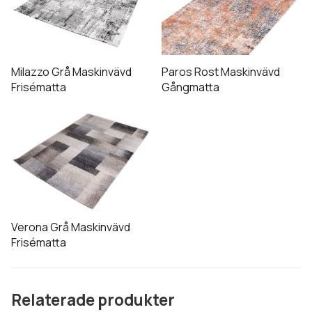
har
flera
varianter.
De
Milazzo Grå Maskinvävd
Paros Rost Maskinvävd
olika
Frisématta
Gångmatta
alternativen
Den
kan
här
väljas
produkten
på
har
produktsidan
flera
varianter.
De
Verona Grå Maskinvävd
olika
Frisématta
alternativen
kan
väljas
Relaterade produkter
på