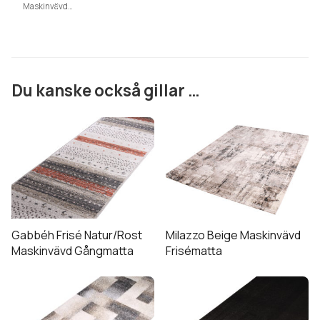
Maskinvävd
Gångmatta
Du kanske också gillar …
Den
här
produkten
har
flera
varianter.
De
Gabbéh Frisé Natur/Rost
Milazzo Beige Maskinvävd
olika
Maskinvävd Gångmatta
Frisématta
alternativen
kan
väljas