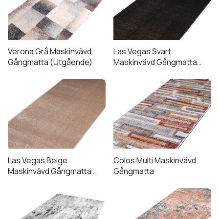
på
produktsidan
Verona Grå Maskinvävd
Las Vegas Svart
Gångmatta (Utgående)
Maskinvävd Gångmatta
(Utgående)
Las Vegas Beige
Colos Multi Maskinvävd
Maskinvävd Gångmatta
Gångmatta
(Utgående)
Den
här
produkten