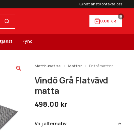
Kundtjänst
Kontakta oss
0
0.00
KR
tjänst
Fynd
Matthuset.se
Mattor
Entrémattor
Vindö Grå Flatvävd
matta
498.00
kr
Välj alternativ