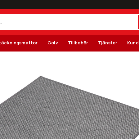
täckningsmattor
Golv
Tillbehör
Tjänster
Kund