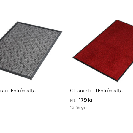
Den
här
produkten
har
flera
varianter.
De
olika
n
alternativen
kan
racit Entrématta
Cleaner Röd Entrématta
väljas
179 kr
FR.
på
15 färger
an
produktsidan