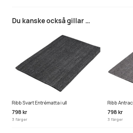
Du kanske också gillar …
Den
Den
här
här
produkten
produkten
har
har
flera
flera
varianter.
varianter.
De
De
olika
olika
alternativen
alternative
kan
kan
Ribb Svart Entrématta i ull
Ribb Antraci
väljas
väljas
798 kr
798 kr
på
på
3 färger
3 färger
produktsidan
produktsid