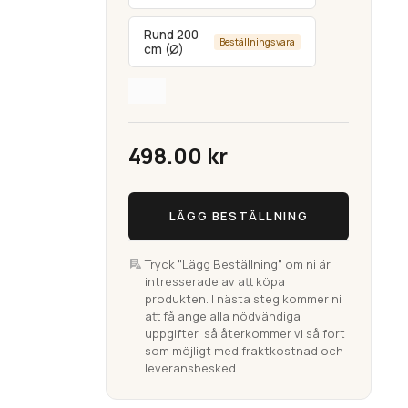
Rund 200
Beställningsvara
cm (Ø)
498.00
kr
Vindö
LÄGG BESTÄLLNING
Grå
Flatvävd
matta
Tryck "Lägg Beställning" om ni är
intresserade av att köpa
mängd
produkten. I nästa steg kommer ni
att få ange alla nödvändiga
uppgifter, så återkommer vi så fort
som möjligt med fraktkostnad och
leveransbesked.