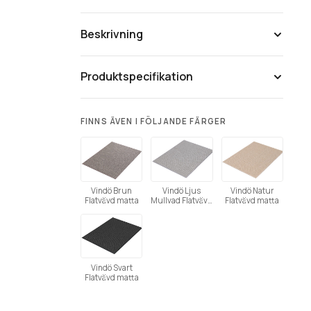
Beskrivning
Produktspecifikation
FINNS ÄVEN I FÖLJANDE FÄRGER
Vindö Brun
Vindö Ljus
Vindö Natur
Flatvävd matta
Mullvad Flatvävd
Flatvävd matta
Tänk på att färgåtergivning av bilder kan
matta
variera mellan olika datorer beroende på
skärmens inställning.
Vindö Svart
Flatvävd matta