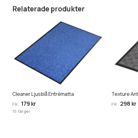
Relaterade produkter
Den
Den
här
här
produkten
produkten
har
har
flera
flera
varianter.
varianter.
De
De
olika
olika
alternativen
alternative
kan
kan
Cleaner Ljusblå Entrématta
Texture Ant
väljas
väljas
179 kr
298 kr
FR.
FR.
på
på
15 färger
produktsidan
produktsid