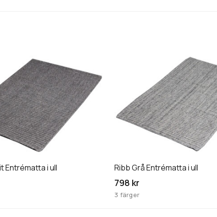
Den
här
produkten
har
flera
varianter.
De
olika
n
alternativen
kan
t Entrématta i ull
Ribb Grå Entrématta i ull
väljas
798 kr
på
3 färger
an
produktsidan