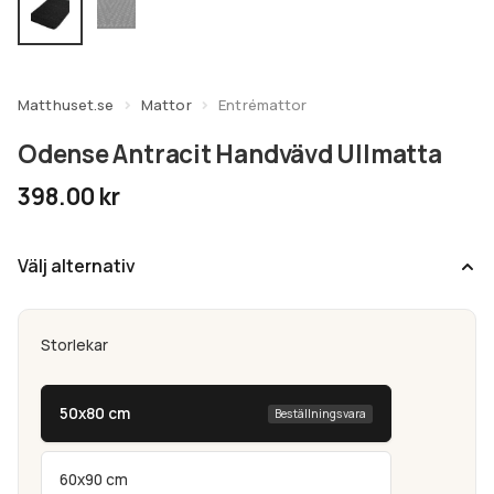
undermeny
Expandera
Kundtjänst
undermeny
Matthuset.se
Mattor
Entrémattor
Odense Antracit Handvävd Ullmatta
398.00
kr
Välj alternativ
Storlekar
50x80 cm
Beställningsvara
60x90 cm