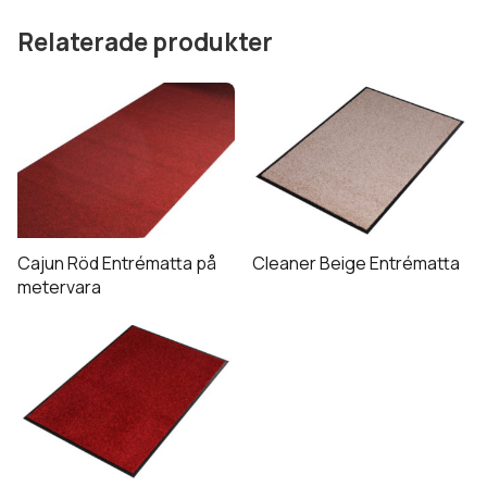
kan
väljas
Relaterade produkter
på
produktsidan
Den
här
produkten
har
flera
varianter.
De
Cajun Röd Entrématta på
Cleaner Beige Entrématta
olika
metervara
alternativen
Den
kan
här
väljas
produkten
på
har
produktsidan
flera
varianter.