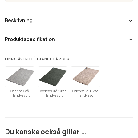
Beskrivning
Produktspecifikation
FINNS ÄVEN I FÖLJANDE FÄRGER
Odense Grå
Odense Grå/Grön
Odense Mullvad
Handvävd
Handvävd
Handvävd
Ullmatta
Ullmatta
Ullmatta
Tänk på att färgåtergivning av bilder kan variera mellan olika
datorer beroende på skärmens inställning.
Du kanske också gillar …