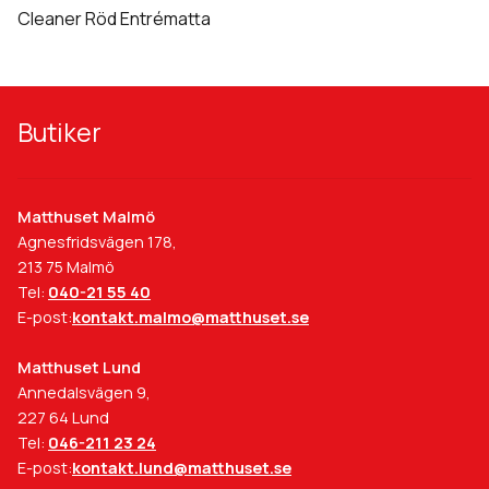
De
Cleaner Röd Entrématta
olika
alternativen
kan
väljas
Butiker
på
produktsidan
Matthuset Malmö
Agnesfridsvägen 178,
213 75 Malmö
Tel:
040-21 55 40
E-post:
kontakt.malmo@matthuset.se
Matthuset Lund
Annedalsvägen 9,
227 64 Lund
Tel:
046-211 23 24
E-post:
kontakt.lund@matthuset.se