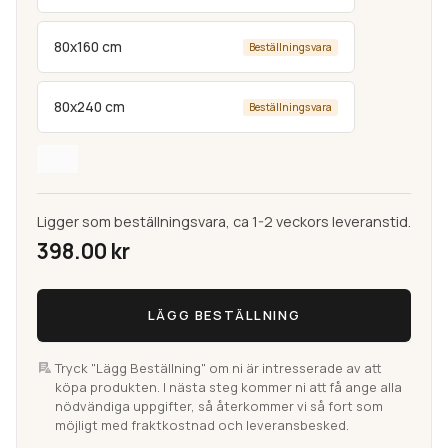
80x160 cm
Beställningsvara
80x240 cm
Beställningsvara
Ligger som beställningsvara, ca 1-2 veckors leveranstid.
398.00
kr
Odense
LÄGG BESTÄLLNING
Antracit
Handvävd
Ullmatta
Tryck "Lägg Beställning" om ni är intresserade av att
köpa produkten. I nästa steg kommer ni att få ange alla
mängd
nödvändiga uppgifter, så återkommer vi så fort som
möjligt med fraktkostnad och leveransbesked.