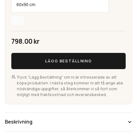
60x90 cm
798.00
kr
Sorema
LÄGG BESTÄLLNING
Svart
Badrumsmatta
i
Tryck "Lägg Beställning" om ni är intresserade av att
köpa produkten. I nästa steg kommer ni att få ange alla
bomull
nödvändiga uppgifter, så återkommer vi så fort som
(Utgående)
möjligt med fraktkostnad och leveransbesked.
mängd
Beskrivning