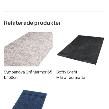
(Utgående)
Relaterade produkter
Den
här
produkten
har
flera
varianter.
De
Sympanova Grå Marmor 65
Softy Grafit
olika
& 130cm
Mikrofibermatta
alternativen
Den
kan
här
väljas
produkten
på
har
produktsidan