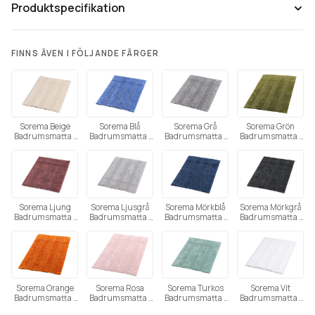
Produktspecifikation
FINNS ÄVEN I FÖLJANDE FÄRGER
Sorema Beige
Sorema Blå
Sorema Grå
Sorema Grön
Tänk på att färgåtergivning av bilder kan variera mellan olika
Badrumsmatta i
Badrumsmatta i
Badrumsmatta i
Badrumsmatta i
datorer beroende på skärmens inställning.
bomull
bomull
bomull
bomull
(Utgående)
Sorema Ljung
Sorema Ljusgrå
Sorema Mörkblå
Sorema Mörkgrå
Badrumsmatta i
Badrumsmatta i
Badrumsmatta i
Badrumsmatta i
bomull
bomull
bomull
bomull
Sorema Orange
Sorema Rosa
Sorema Turkos
Sorema Vit
Badrumsmatta i
Badrumsmatta i
Badrumsmatta i
Badrumsmatta i
bomull
bomull
bomull
bomull