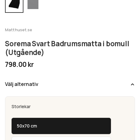
undermeny
Expandera
Kundtjänst
undermeny
Matthuset.se
Sorema Svart Badrumsmatta i bomull
(Utgående)
798.00
kr
Välj alternativ
Storlekar
50x70 cm