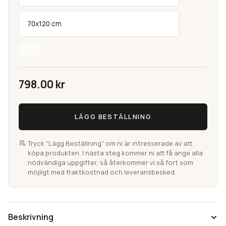
70x120 cm
798.00
kr
Sorema
LÄGG BESTÄLLNING
Grå
Badrumsmatta
i
Tryck "Lägg Beställning" om ni är intresserade av att
köpa produkten. I nästa steg kommer ni att få ange alla
bomull
nödvändiga uppgifter, så återkommer vi så fort som
mängd
möjligt med fraktkostnad och leveransbesked.
Beskrivning