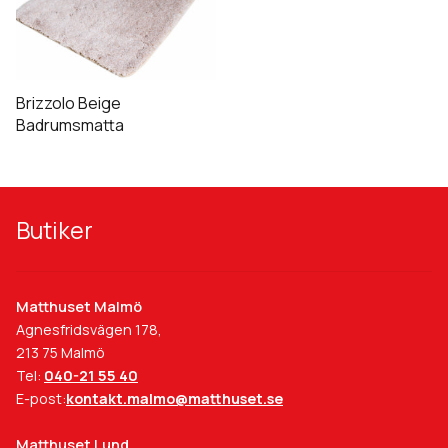
på
på
har
produktsidan
produktsidan
flera
varianter.
De
Brizzolo Beige
olika
Badrumsmatta
alternativen
kan
väljas
på
Butiker
produktsidan
Matthuset Malmö
Agnesfridsvägen 178,
213 75 Malmö
Tel:
040-21 55 40
E-post:
kontakt.malmo@matthuset.se
Matthuset Lund