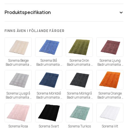
Produktspecifikation
FINNS ÄVEN I FÖLJANDE FÄRGER
Tänk på att färgåtergivning av bilder kan variera mellan olika
datorer beroende på skärmens inställning.
Sorema Beige
Sorema Blå
Sorema Grön
Sorema Ljung
Badrumsmatta i
Badrumsmatta i
Badrumsmatta i
Badrumsmatta i
bomull
bomull
bomull
bomull
(Utgående)
Sorema Ljusgrå
Sorema Mörkblå
Sorema Mörkgrå
Sorema Orange
Badrumsmatta i
Badrumsmatta i
Badrumsmatta i
Badrumsmatta i
bomull
bomull
bomull
bomull
(Utgående)
Sorema Rosa
Sorema Svart
Sorema Turkos
Sorema Vit