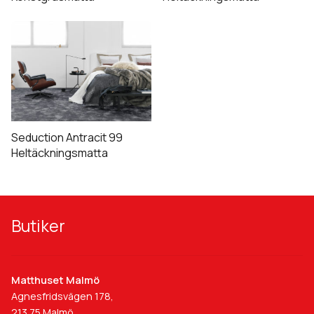
Seduction Antracit 99
Heltäckningsmatta
Butiker
Matthuset Malmö
Agnesfridsvägen 178,
213 75 Malmö