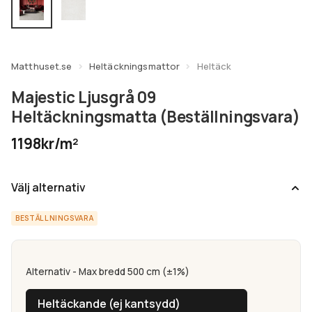
undermeny
Expandera
Kundtjänst
undermeny
Matthuset.se
Heltäckningsmattor
Heltäck
Majestic Ljusgrå 09
Heltäckningsmatta (Beställningsvara)
1198kr/m²
Välj alternativ
BESTÄLLNINGSVARA
Alternativ - Max bredd 500 cm (±1%)
Heltäckande (ej kantsydd)