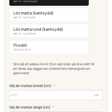
per m² · okantsydd
Lös matta (kantsydd)
per m² · kantsydd
Lös matta rund (kantsydd)
per m² · rund form
Provbit
fast pris 40 kr
Tänk på att addera minst 10cm skärsmån på dina mått för
att täcka upp väggarnas vinkelräthets felmarginal och
ojämnheter
Välj din mattas bredd (cm)
*
Välj din mattas längd (cm)
*