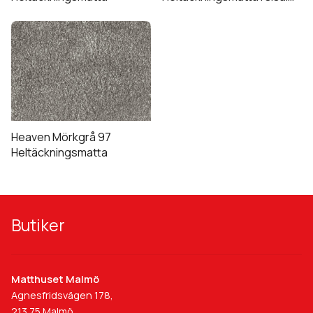
(Utgående)
Heaven Mörkgrå 97
Heltäckningsmatta
Butiker
Matthuset Malmö
Agnesfridsvägen 178,
213 75 Malmö