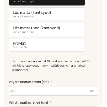
per m² · okantsydd
Lös matta (kantsydd)
per m² · kantsydd
Lös matta rund (kantsydd)
per m² · rund form
Provbit
fast pris 40 kr
Tänk på att addera minst 10cm skärsmån på dina mått för
att täcka upp väggarnas vinkelräthets felmarginal och
ojämnheter
Välj din mattas bredd (cm)
*
Välj din mattas längd (cm)
*