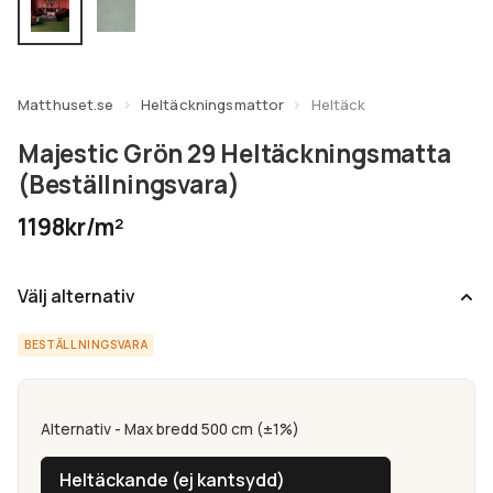
undermeny
Expandera
Kundtjänst
undermeny
Matthuset.se
Heltäckningsmattor
Heltäck
Majestic Grön 29 Heltäckningsmatta
(Beställningsvara)
1198kr/m²
Välj alternativ
BESTÄLLNINGSVARA
Alternativ - Max bredd 500 cm (±1%)
Heltäckande (ej kantsydd)