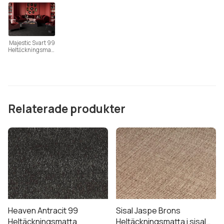
a
a
(Beställningsvara
(Beställningsvara
denna kollektion finns att se på live i båda våra butiker.
)
)
Majestic Svart 99
Heltäckningsmatt
a
Relaterade produkter
Heaven Antracit 99
Sisal Jaspe Brons
Heltäckningsmatta
Heltäckningsmatta i sisal