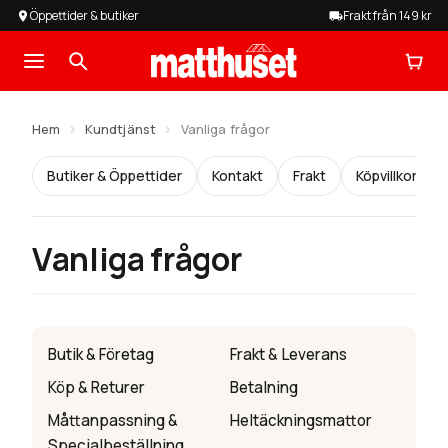
Öppettider & butiker
Frakt från 149 kr
Hoppa
Hoppa
till
till
Hem
Kundtjänst
Vanliga frågor
Produkter På REA
navigering
innehåll
Butiker & Öppettider
Kontakt
Frakt
Köpvillkor
Expander
Mattor
undermen
Expandera
Vanliga frågor
Heltäckningsmattor
undermeny
Expandera
Golv
undermeny
Butik & Företag
Frakt & Leverans
Expandera
Tillbehör
Köp & Returer
Betalning
undermeny
Måttanpassning &
Heltäckningsmattor
Expandera
Specialbeställning
Tjänster