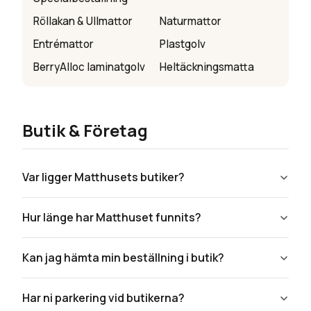
undermeny
Röllakan & Ullmattor
Naturmattor
Expandera
Entrémattor
Plastgolv
Kundtjänst
undermeny
BerryAlloc laminatgolv
Heltäckningsmatta
Butik & Företag
Var ligger Matthusets butiker?
Hur länge har Matthuset funnits?
Kan jag hämta min beställning i butik?
Har ni parkering vid butikerna?