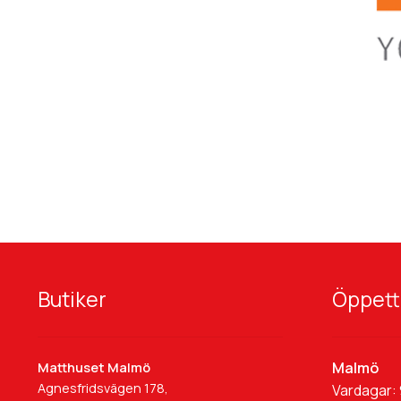
Butiker
Öppett
Malmö
Matthuset Malmö
Agnesfridsvägen 178,
Vardagar: 