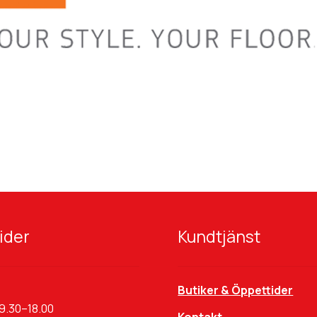
ider
Kundtjänst
Butiker & Öppettider
9.30–18.00