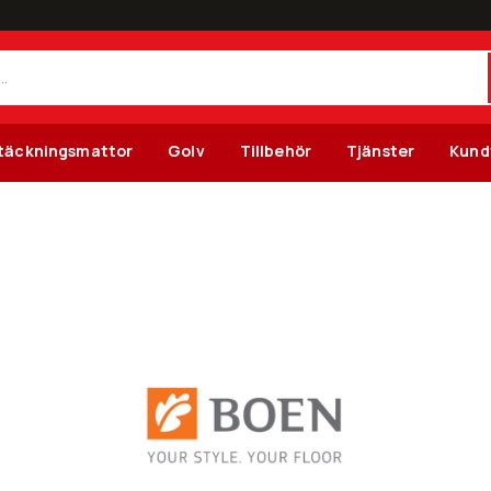
täckningsmattor
Golv
Tillbehör
Tjänster
Kund