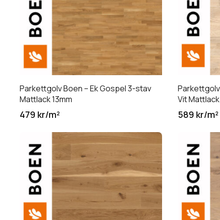
Parkettgolv Boen – Ek Gospel 3-stav
Parkettgolv
Mattlack 13mm
Vit Mattlac
479 kr/m²
589 kr/m²