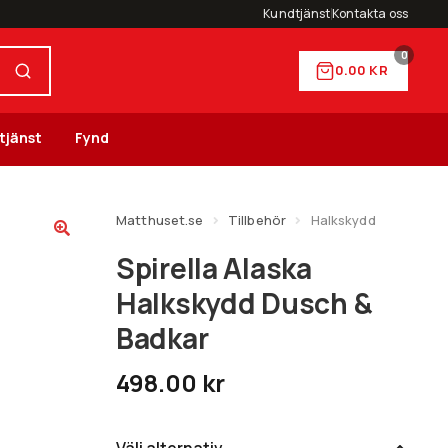
Kundtjänst
Kontakta oss
0
0.00
KR
tjänst
Fynd
Matthuset.se
Tillbehör
Halkskydd
Spirella Alaska
Halkskydd Dusch &
Badkar
498.00
kr
Välj alternativ