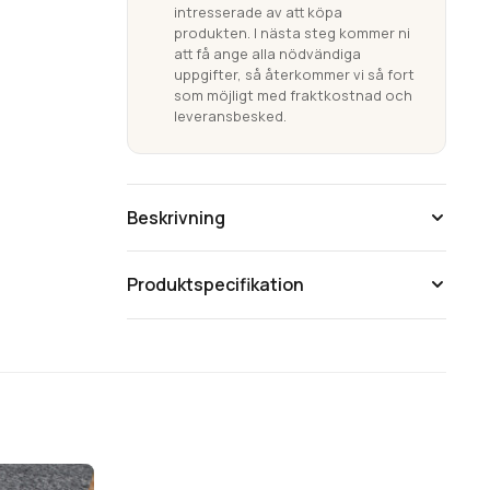
intresserade av att köpa
&
produkten. I nästa steg kommer ni
Badkar
att få ange alla nödvändiga
mängd
uppgifter, så återkommer vi så fort
som möjligt med fraktkostnad och
leveransbesked.
Beskrivning
Produktspecifikation
Storlek för dusch: 55 x 55 cm
Storlek för badkar: 36 x 71 cm
Tänk på att färgåtergivning av bilder kan