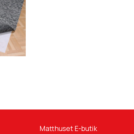
variera mellan olika datorer beroende på
skärmens inställning.
Matthuset E-butik