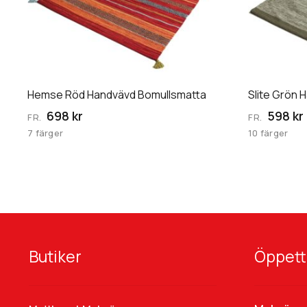
flera
flera
varianter.
varianter.
De
De
olika
olika
alternativen
alternative
kan
kan
Hemse Röd Handvävd Bomullsmatta
Slite Grön 
väljas
väljas
698 kr
598 kr
FR.
FR.
på
på
7 färger
10 färger
produktsidan
produktsid
Butiker
Öppett