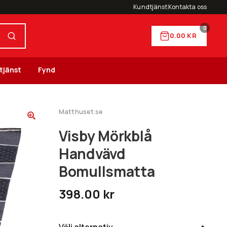
Kundtjänst
Kontakta oss
0
0.00
KR
tjänst
Fynd
Matthuset.se
Visby Mörkblå
Handvävd
Bomullsmatta
398.00
kr
Välj alternativ