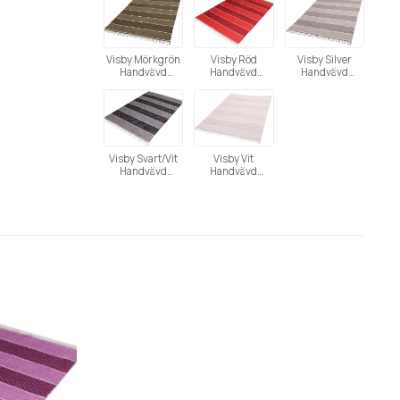
Visby Mörkgrön
Visby Röd
Visby Silver
Handvävd
Handvävd
Handvävd
Bomullsmatta
Bomullsmatta
Bomullsmatta
Visby Svart/Vit
Visby Vit
Handvävd
Handvävd
Bomullsmatta
Bomullsmatta