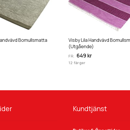
flera
varianter.
De
olika
n
alternativen
kan
Handvävd Bomullsmatta
Visby Lila Handvävd Bomulls
väljas
(Utgående)
på
649 kr
FR.
an
produktsidan
12 färger
ider
Kundtjänst