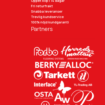
Öppet köp i 14 dagar
Fri returfrakt
Snabba leveranser
Trevlig kundservice
100% nöjd kundgaranti
Partners