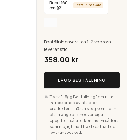
Rund 160
Beställningsvara
cm (Ø)
Beställningsvara, ca 1-2 veckors
leveranstid
398.00
kr
Visby
LÄGG BESTÄLLNING
Mörkblå
Handvävd
Bomullsmatta
Tryck "Lägg Beställning" om ni är
intresserade av att köpa
mängd
produkten. I nästa steg kommer ni
att få ange alla nödvändiga
uppgifter, så återkommer vi så fort
som möjligt med fraktkostnad och
leveransbesked.