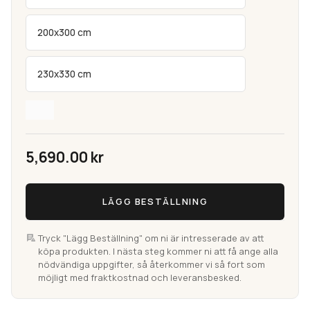
200x300 cm
230x330 cm
5,690.00
kr
Narvik
LÄGG BESTÄLLNING
Antracit
Handvävd
Ullmatta
Tryck "Lägg Beställning" om ni är intresserade av att
köpa produkten. I nästa steg kommer ni att få ange alla
mängd
nödvändiga uppgifter, så återkommer vi så fort som
möjligt med fraktkostnad och leveransbesked.