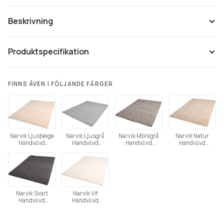
Beskrivning
Produktspecifikation
FINNS ÄVEN I FÖLJANDE FÄRGER
Narvik Ljusbeige
Narvik Ljusgrå
Narvik Mörkgrå
Narvik Natur
Handvävd
Handvävd
Handvävd
Handvävd
Tänk på att färgåtergivning av bilder kan variera mellan olika
Ullmatta
Ullmatta
Ullmatta
Ullmatta
datorer beroende på skärmens inställning.
Narvik Svart
Narvik Vit
Handvävd
Handvävd
Ullmatta
Ullmatta