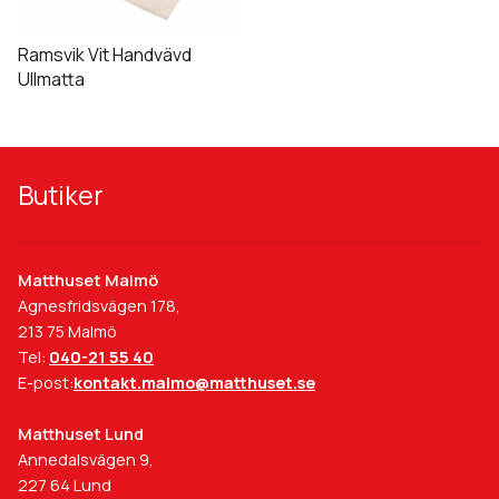
varianter.
De
Ramsvik Vit Handvävd
olika
Ullmatta
alternativen
kan
väljas
på
Butiker
produktsidan
Matthuset Malmö
Agnesfridsvägen 178,
213 75 Malmö
Tel:
040-21 55 40
E-post:
kontakt.malmo@matthuset.se
Matthuset Lund
Annedalsvägen 9,
227 64 Lund