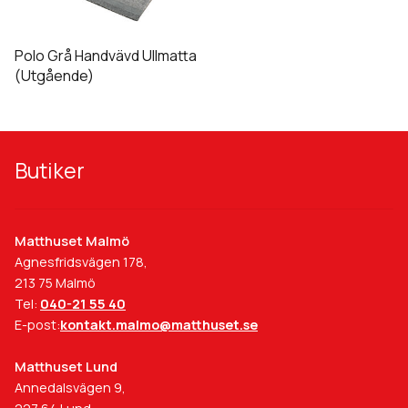
flera
varianter.
De
Polo Grå Handvävd Ullmatta
olika
(Utgående)
alternativen
kan
väljas
på
Butiker
produktsidan
Matthuset Malmö
Agnesfridsvägen 178,
213 75 Malmö
Tel:
040-21 55 40
E-post:
kontakt.malmo@matthuset.se
Matthuset Lund
Annedalsvägen 9,