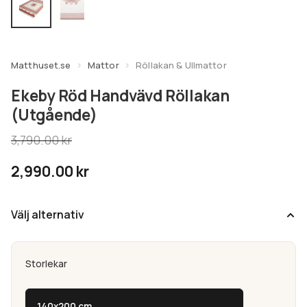
undermeny
Expandera
Kundtjänst
undermeny
Matthuset.se
Mattor
Röllakan & Ullmattor
Ekeby Röd Handvävd Röllakan
(Utgående)
3,790.00
kr
2,990.00
kr
Välj alternativ
Storlekar
140x200 cm