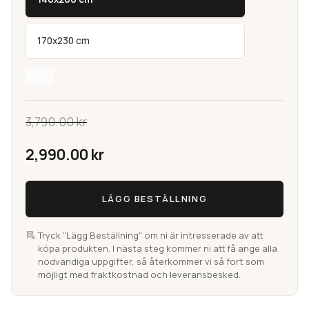
170x230 cm
3,790.00
kr
Det
2,990.00
kr
ursprungliga
Ekeby
Det
LÄGG BESTÄLLNING
Röd
priset
Handvävd
nuvarande
Röllakan
Tryck "Lägg Beställning" om ni är intresserade av att
var:
köpa produkten. I nästa steg kommer ni att få ange alla
priset
(Utgående)
nödvändiga uppgifter, så återkommer vi så fort som
mängd
möjligt med fraktkostnad och leveransbesked.
3,790.00 kr.
är: