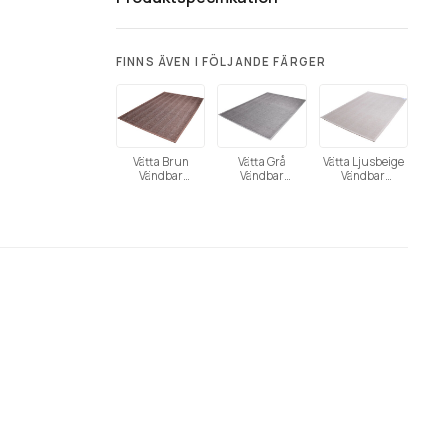
FINNS ÄVEN I FÖLJANDE FÄRGER
Vätta Brun
Vätta Grå
Vätta Ljusbeige
Vändbar
Vändbar
Vändbar
Bomullsmatta
Bomullsmatta
Bomullsmatta
(Utgående)
(Utgående)
(Utgående)
Tänk på att färgåtergivning av bilder kan
variera mellan olika datorer beroende på
skärmens inställning.