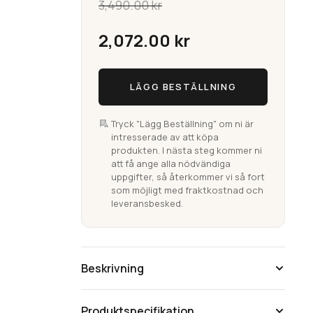
3,490.00
kr
Det
2,072.00
kr
ursprungliga
Vätta
Det
LÄGG BESTÄLLNING
Svart
priset
Vändbar
nuvarande
Bomullsmatta
Tryck "Lägg Beställning" om ni är
var:
intresserade av att köpa
priset
(Utgående)
produkten. I nästa steg kommer ni
mängd
att få ange alla nödvändiga
3,490.00 kr.
är:
uppgifter, så återkommer vi så fort
som möjligt med fraktkostnad och
leveransbesked.
2,072.00 kr.
Beskrivning
Produktspecifikation