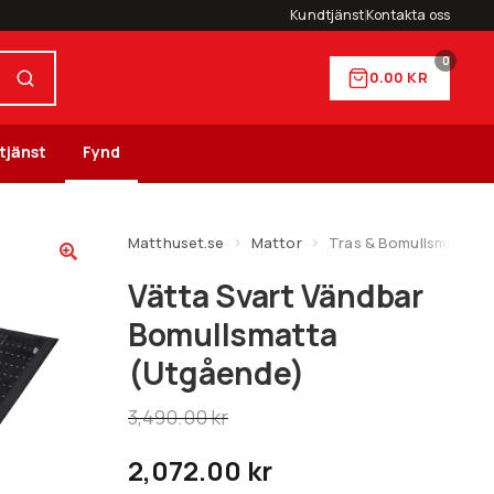
Kundtjänst
Kontakta oss
0
0.00
KR
tjänst
Fynd
Matthuset.se
Mattor
Tras & Bomullsmattor
Vätta Svart Vändbar
Bomullsmatta
(Utgående)
3,490.00
kr
2,072.00
kr