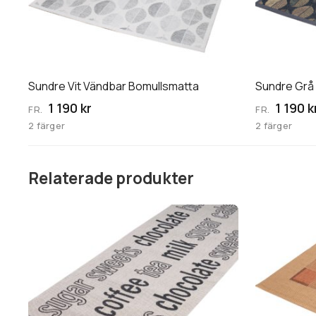
varianter.
varianter.
De
De
olika
olika
alternativen
alternative
kan
kan
Sundre Vit Vändbar Bomullsmatta
Sundre Grå
väljas
väljas
1 190 kr
1 190 k
FR.
FR.
på
på
2 färger
2 färger
produktsidan
produktsid
Relaterade produkter
Den
här
produkten
har
flera
varianter.