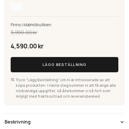
Finns i Malmöbutiken.
5,990.00
kr
Det
4,590.00
kr
ursprungliga
Bali
Det
LÄGG BESTÄLLNING
Svart
priset
Sisalmatta
nuvarande
mängd
Tryck "Lägg Beställning" om ni är intresserade av att
var:
köpa produkten. I nästa steg kommer ni att få ange alla
priset
nödvändiga uppgifter, så återkommer vi så fort som
möjligt med fraktkostnad och leveransbesked.
5,990.00 kr.
är:
4,590.00 kr.
Beskrivning