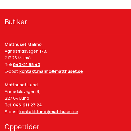
kan
väljas
på
Butiker
produktsidan
Matthuset Malmö
Agnesfridsvägen 178,
213 75 Malmö
Tel:
040-21 55 40
E-post:
kontakt.malmo@matthuset.se
Matthuset Lund
Annedalsvägen 9,
227 64 Lund
Tel:
046-211 23 24
E-post:
kontakt.lund@matthuset.se
Öppettider