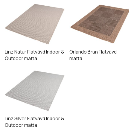
produktsidan
produktsidan
Den
Den
här
här
produkten
produkten
har
har
flera
flera
varianter.
varianter.
De
De
Linz Natur Flatvävd Indoor &
Orlando Brun Flatvävd
olika
olika
Outdoor matta
matta
alternativen
alternativen
Den
kan
kan
här
väljas
väljas
produkten
på
på
har
produktsidan
produktsidan
flera
varianter.
De
Linz Silver Flatvävd Indoor &
olika
Outdoor matta
alternativen