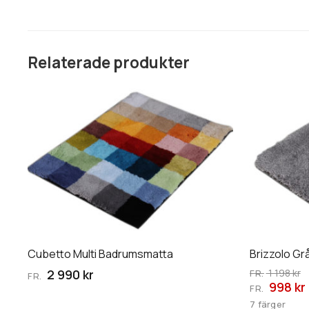
Relaterade produkter
Den
Den
här
här
produkten
produkten
har
har
flera
flera
varianter.
varianter.
De
De
olika
olika
alternativen
alternative
kan
kan
Cubetto Multi Badrumsmatta
Brizzolo G
väljas
väljas
2 990 kr
1 198 kr
FR.
FR.
på
på
998 kr
FR.
produktsidan
produktsid
7 färger