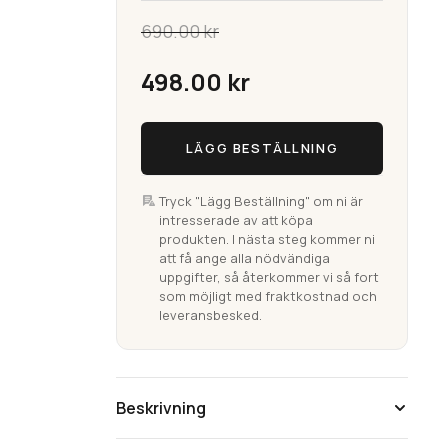
690.00
kr
Det
498.00
kr
ursprungliga
Tahiti
Det
LÄGG BESTÄLLNING
Ljusblå
priset
Badrumsmatta
nuvarande
(Utgående)
Tryck "Lägg Beställning" om ni är
var:
intresserade av att köpa
priset
mängd
produkten. I nästa steg kommer ni
att få ange alla nödvändiga
690.00 kr.
är:
uppgifter, så återkommer vi så fort
som möjligt med fraktkostnad och
leveransbesked.
498.00 kr.
Beskrivning