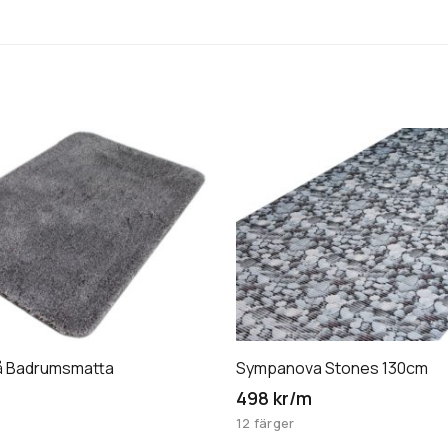
n
rå Badrumsmatta
Sympanova Stones 130cm
498 kr/m
12 färger
an