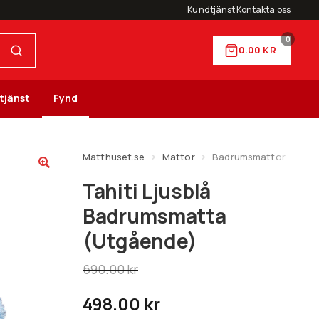
Kundtjänst
Kontakta oss
0
0.00
KR
tjänst
Fynd
Matthuset.se
Mattor
Badrumsmattor
Tahiti Ljusblå
Badrumsmatta
(Utgående)
690.00
kr
498.00
kr