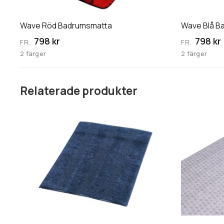
alternativen
alternative
kan
kan
Wave Röd Badrumsmatta
Wave Blå B
väljas
väljas
798 kr
798 kr
FR.
FR.
på
på
2 färger
2 färger
produktsidan
produktsid
Relaterade produkter
Den
här
produkten
har
flera
varianter.
De
olika
alternativen