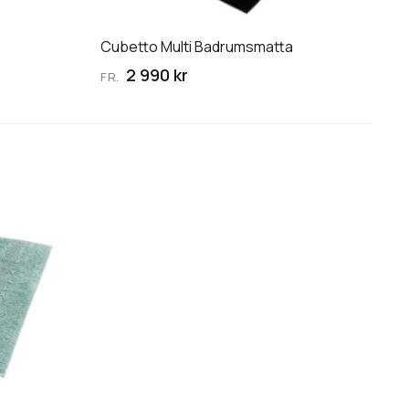
alternativen
kan
Cubetto Multi Badrumsmatta
väljas
2 990 kr
FR.
på
produktsidan