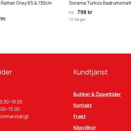
kan
Rattan Grey 65 & 130cm
Sorema Turkos Badrumsmatta
väljas
)
798 kr
FR.
på
/m
13 färger
produktsidan
ider
Kundtjänst
Butiker & Öppettider
9.30–18.00
Kontakt
.00–15.00
Sommarstängt
Frakt
Köpvillkor