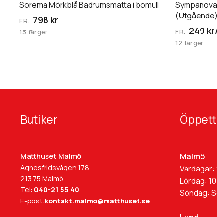
kan
Sorema Mörkblå Badrumsmatta i bomull
Sympanova 
väljas
(Utgående
798 kr
FR.
på
249 kr
FR.
13 färger
produktsidan
12 färger
Butiker
Öppett
Malmö
Matthuset Malmö
Agnesfridsvägen 178,
Vardagar: 
213 75 Malmö
Lördag: 10
Tel:
040-21 55 40
Söndag: 
E-post:
kontakt.malmo@matthuset.se