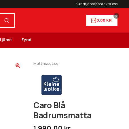
Kundtjänst
Kontakta oss
0
0.00
KR
tjänst
Fynd
Matthuset.se
Caro Blå
Badrumsmatta
1,990.00
kr