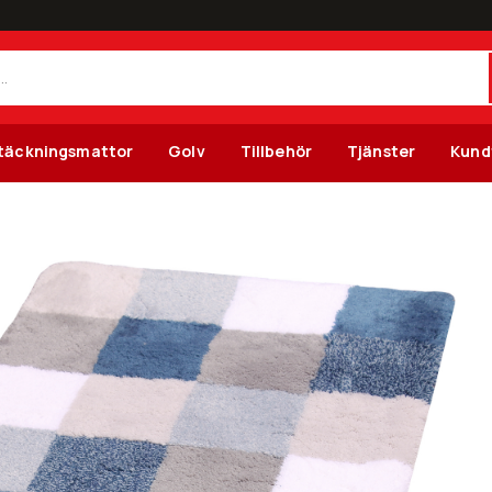
täckningsmattor
Golv
Tillbehör
Tjänster
Kund