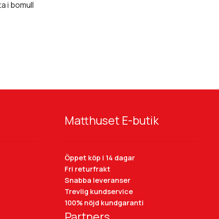
 i bomull
Matthuset E-butik
Öppet köp i 14 dagar
Fri returfrakt
Snabba leveranser
Trevlig kundservice
100% nöjd kundgaranti
Partners