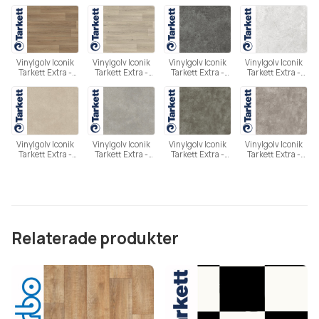
Nordic Oak Dark
Nordic Oak Light
Nordic Oak
Powell Oak Blonde
Natural
Brown
Weathered
Vinylgolv Iconik
Vinylgolv Iconik
Vinylgolv Iconik
Vinylgolv Iconik
Tarkett Extra -
Tarkett Extra -
Tarkett Extra -
Tarkett Extra -
Powell Oak
Powell Oak Grey
Rock Charcoal
Rock Middle Grey
Bronze
Vinylgolv Iconik
Vinylgolv Iconik
Vinylgolv Iconik
Vinylgolv Iconik
Tarkett Extra -
Tarkett Extra -
Tarkett Extra -
Tarkett Extra -
Shellstone Grege
Shellstone Grey
Stylish Concrete
Stylish Concrete
Dark Grey
Grey
Relaterade produkter