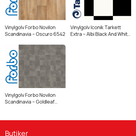
Vinylgolv Forbo Novilon
Vinylgolv Iconik Tarkett
Scandinavia – Oscuro 6542
Extra – Albi Black And White
(Nu i lager på 300 & 400 cm
bredd!)
Vinylgolv Forbo Novilon
Scandinavia – Goldleaf
6590
Butiker