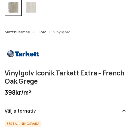
undermeny
Expandera
Kundtjänst
undermeny
Matthuset.se
Golv
Vinylgolv
Vinylgolv Iconik Tarkett Extra – French
Oak Grege
398kr/m²
Välj alternativ
BESTÄLLNINGSVARA