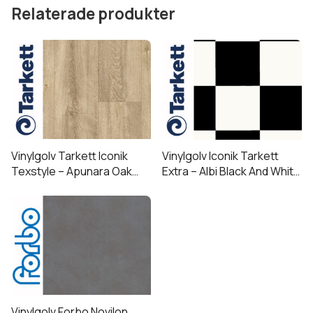
Relaterade produkter
Vinylgolv Tarkett Iconik
Vinylgolv Iconik Tarkett
Texstyle – Apunara Oak
Extra – Albi Black And White
Natural
(Nu i lager på 300 & 400 cm
bredd!)
Vinylgolv Forbo Novilon