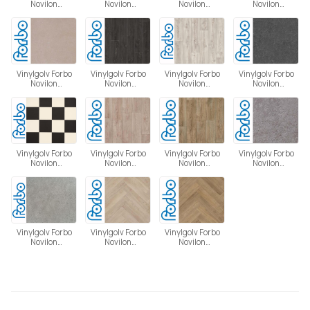
Novilon
Novilon
Novilon
Novilon
Scandinavia -
Scandinavia -
Scandinavia -
Scandinavia -
Millwood 6312
Millwood 6314
Oscuro 6542
Pantheon 5666
Vinylgolv Forbo
Vinylgolv Forbo
Vinylgolv Forbo
Vinylgolv Forbo
Novilon
Novilon
Novilon
Novilon
Scandinavia -
Scandinavia -
Scandinavia -
Scandinavia -
Pantheon 5669
Pinnacle 5816
Pinnacle 5819
Portland 5602
Vinylgolv Forbo
Vinylgolv Forbo
Vinylgolv Forbo
Vinylgolv Forbo
Novilon
Novilon
Novilon
Novilon
Scandinavia -
Scandinavia -
Scandinavia -
Scandinavia -
Ruta 6381
Sessile Oak 5457
Sessile Oak 5458
Vicenza 7362
Vinylgolv Forbo
Vinylgolv Forbo
Vinylgolv Forbo
Novilon
Novilon
Novilon
Scandinavia -
Scandinavia -
Scandinavia -
Vicenza 8523
Virginia Oak 5426
Virginia Oak 5427