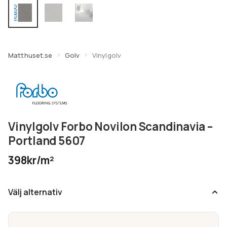
undermeny
Expandera
Kundtjänst
undermeny
Matthuset.se
Golv
Vinylgolv
Vinylgolv Forbo Novilon Scandinavia –
Portland 5607
398kr/m²
Välj alternativ