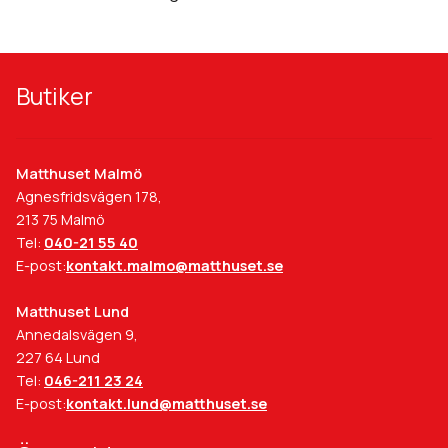
Jura Oak Gold 1-Stav
Tänk på att färgåtergivning av bilder kan variera mellan olika
datorer beroende på skärmens inställning.
Ligger som beställningsvara vilket brukar ha en leveranstid på
Butiker
ca 5-7 arbetsdagar. Produktprover på denna kollektion finns
att se på live i båda våra butiker.
Matthuset Malmö
Agnesfridsvägen 178,
213 75 Malmö
Tel:
040-21 55 40
E-post:
kontakt.malmo@matthuset.se
Matthuset Lund
Annedalsvägen 9,
227 64 Lund
Tel:
046-211 23 24
E-post:
kontakt.lund@matthuset.se