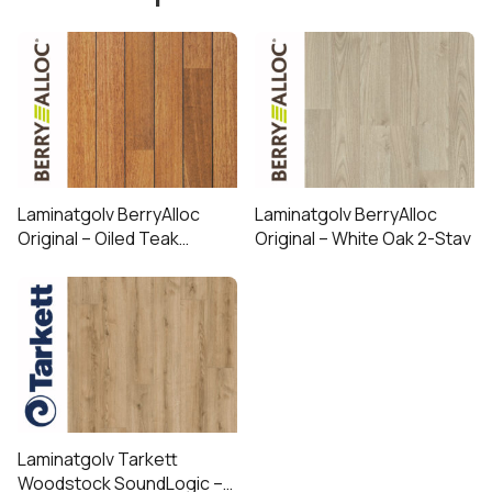
Laminatgolv BerryAlloc
Laminatgolv BerryAlloc
Original – Oiled Teak
Original – White Oak 2-Stav
Shipdeck 2-Stav
23
Hög
32 Normal
23 Hög
32 Normal
Laminatgolv Tarkett
Woodstock SoundLogic –