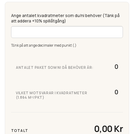
Ange antalet kvadratmeter som du/ni behöver (Tänk på
att addera +10% spillåtgång)
Tänk på att ange decimaler med punkt (.)
ANTALET PAKET SOM NI DÅ BEHÖVER ÄR:
VILKET MOTSVARAR I KVADRATMETER
(1.864 M²/PKT)
0,00 Kr
TOTALT