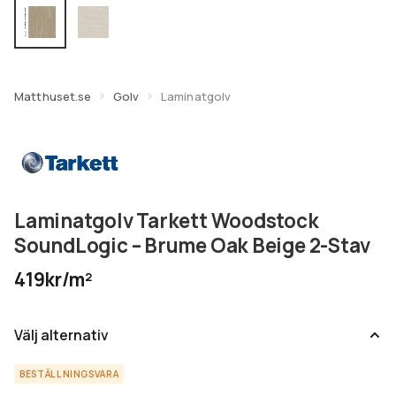
undermeny
Expandera
Kundtjänst
undermeny
Matthuset.se
Golv
Laminatgolv
Laminatgolv Tarkett Woodstock
SoundLogic – Brume Oak Beige 2-Stav
419kr/m²
Välj alternativ
BESTÄLLNINGSVARA