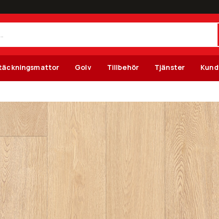
täckningsmattor
Golv
Tillbehör
Tjänster
Kund