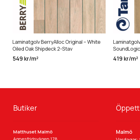
Laminatgolv BerryAlloc Original – White
Laminatgol
Oiled Oak Shipdeck 2-Stav
SoundLogic 
549 kr/m²
419 kr/m²
Butiker
Öppett
Malmö
Matthuset Malmö
Agnesfridsvägen 178,
Vardagar: 