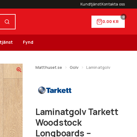
Kundtjänst
Kontakta oss
0
0.00
KR
tjänst
Fynd
Matthuset.se
Golv
Laminatgolv
Laminatgolv Tarkett
Woodstock
Longboards –