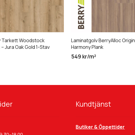
v Tarkett Woodstock
Laminatgolv BerryAlloc Origin
– Jura Oak Gold 1-Stav
Harmony Plank
549 kr/m²
ider
Kundtjänst
Butiker & Öppettider
9.30–18.00