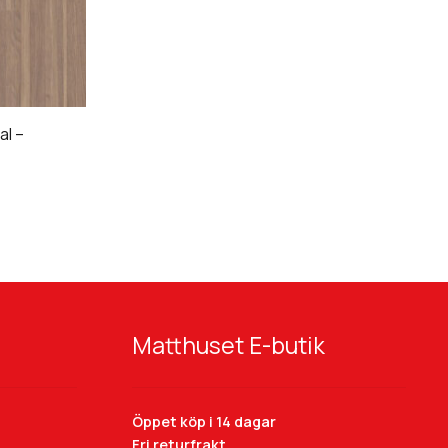
al –
23
Hög
33 Hög
23 Hög
33 Hög
Matthuset E-butik
Tänk på att färgåtergivning av bilder kan
Öppet köp i 14 dagar
variera mellan olika datorer beroende på
Fri returfrakt