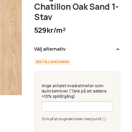
Chatillon Oak Sand 1-
Stav
529kr/m²
Välj alternativ
BESTÄLLNINGSVARA
Ange antalet kvadratmeter som
du/ni behöver (Tänk på att addera
+10% spillåtgång)
Tänk på att ange decimaler med punkt (.)